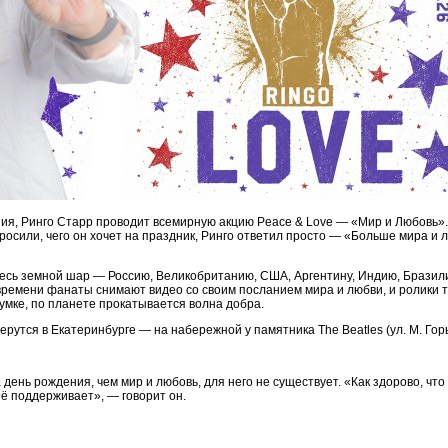
ния, Ринго Старр проводит всемирную акцию Peace & Love — «Мир и Любовь». 
росили, чего он хочет на праздник, Ринго ответил просто — «Больше мира и л
 весь земной шар — Россию, Великобританию, США, Аргентину, Индию, Бразил
 времени фанаты снимают видео со своим посланием мира и любви, и ролики 
думке, по планете прокатывается волна добра.
ерутся в Екатеринбурге — на набережной у памятника The Beatles (ул. М. Горьк
день рождения, чем мир и любовь, для него не существует. «Как здорово, что
её поддерживает», — говорит он.