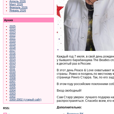
Апрель 2026
Март 2026
Февраль 2026
Январь 2026
Архив
2025
2024
2023
2022
2021
2020
2019
2018
2017
2016
Каждый год 7 июля, в свой день рожде
2015
у бывшего барабанщика The Beatles сп
2014
2013
в десятый раз в России.
2012
2011
В этот день Peace & Love охватывает
2010
страны. Ровно в полдень по местному
2009
странице Ринго Старра. Так, по его за
2008
2007
В этом году российские поклонники соб
2006
2005
Вход свободный!
2004
2003
2002
Сам Старр уверен: лучшего подарка на 
2000-2002 (старый сайт)
распространяться. Спасибо всем, кто 
Дополнительно:
RSS:
Встреча ВК