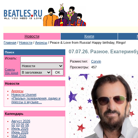
Новости
Книги
Главная
/
Новости
/
Анонсы
/ Peace & Love from Russia! Happy birthday, Ringo!
07.07.26. Разное. Екатеринб
Поиск
Искать:
Разместил:
Corvin
Просмотры:
457
Советы
Vox populi
Новости
Анонсы
Новости Usenet
«Перлы» телевидения, радио и
прессы о музыке…
Календарь
Август 2026
02
03
05
06
Июль 2026
Июнь 2026
Май 2026