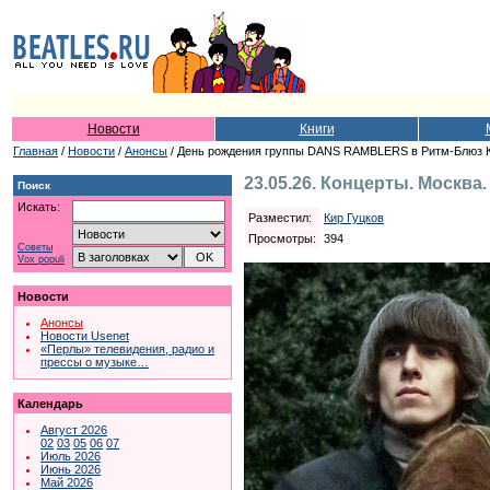
Новости
Книги
Главная
/
Новости
/
Анонсы
/ День рождения группы DANS RAMBLERS в Ритм-Блюз 
23.05.26. Концерты. Москва
Поиск
Искать:
Разместил:
Кир Гуцков
Просмотры:
394
Советы
Vox populi
Новости
Анонсы
Новости Usenet
«Перлы» телевидения, радио и
прессы о музыке…
Календарь
Август 2026
02
03
05
06
07
Июль 2026
Июнь 2026
Май 2026