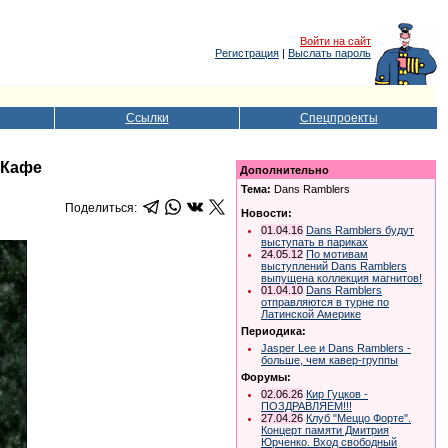
Войти на сайт
Регистрация
|
Выслать пароль
Ссылки
Спецпроекты
 Кафе
Дополнительно
Тема:
Dans Ramblers
Поделиться:
Новости:
01.04.16
Dans Ramblers будут
выступать в париках
24.05.12
По мотивам
выступлений Dans Ramblers
выпущена коллекция магнитов!
01.04.10
Dans Ramblers
отправляются в турне по
Латинской Америке
Периодика:
Jasper Lee и Dans Ramblers -
больше, чем кавер-группы
Форумы:
02.06.26
Кир Гуцков -
ПОЗДРАВЛЯЕМ!!!
27.04.26
Клуб "Меццо Форте".
Концерт памяти Дмитрия
Юрченко. Вход свободный