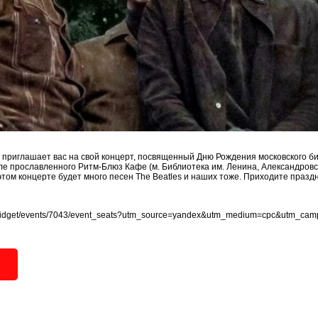
 приглашает вас на свой концерт, посвященный Дню Рождения московского би
зале прославленного Ритм-Блюз Кафе (м. Библиотека им. Ленина, Александровс
а этом концерте будет много песен The Beatles и наших тоже. Приходите празд
ru/widget/events/7043/event_seats?utm_source=yandex&utm_medium=cpc&utm_cam