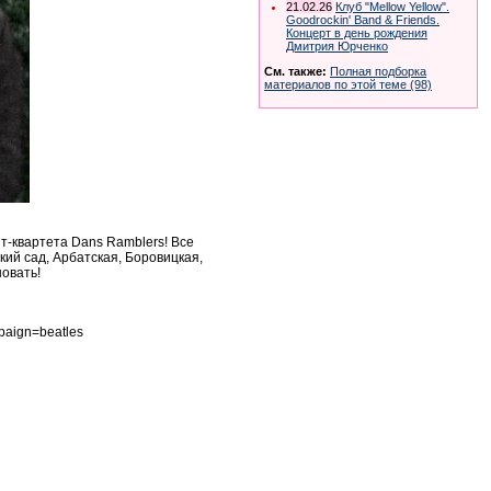
21.02.26
Клуб "Mellow Yellow".
Goodrockin' Band & Friends.
Концерт в день рождения
Дмитрия Юрченко
См. также:
Полная подборка
материалов по этой теме (98)
т-квартета Dans Ramblers! Все
кий сад, Арбатская, Боровицкая,
новать!
paign=beatles