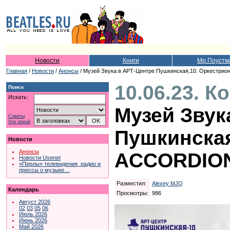
Новости
Книги
Мр.Поустм
Главная
/
Новости
/
Анонсы
/ Музей Звука в АРТ-Центре Пушкинская,10. Оркестр
10.06.23. К
Поиск
Искать:
Музей Звук
Советы
Vox populi
Пушкинская
Новости
Анонсы
ACCORDIO
Новости Usenet
«Перлы» телевидения, радио и
прессы о музыке…
Разместил:
Alexey MJQ
Календарь
Просмотры:
986
Август 2026
02
03
05
06
Июль 2026
Июнь 2026
Май 2026