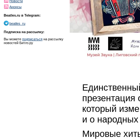
Новости
Анонсы
Beatles.ru в Telegram:
beatles_ru
Подписка на рассылку:
Вы можете
подписаться
на рассылку
новостей Битлз.ру
Единственный
презентация
который изме
и о народных
Мировые хиты