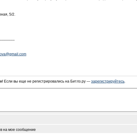
ная, 5/2.
_______
rova@gmail.com
! Если вы еще не регистрировались на Битлз.ру —
зарегистрируйтесь
.
ов на мое сообщение