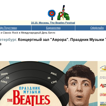
10.10. Москва. The Beatles Festival
Мр.Поустман
Барахолка
Оффлайн
s и Classic Rock в Международный День Битлз
Петербург.
Концертный зал "Аврора". Праздник Музыки Th
з