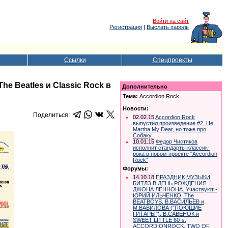
Войти на сайт
Регистрация
|
Выслать пароль
Ссылки
Спецпроекты
e Beatles и Classic Rock в
Дополнительно
Тема:
Accordion Rock
Новости:
Поделиться:
02.02.15
Accordion Rock
выпустил произведение #2. Не
Martha My Dear, но тоже про
Собаку.
10.01.15
Федор Чистяков
исполнит стандарты классик-
рока в новом проекте "Accordion
Rock"
Форумы:
14.10.18
ПРАЗДНИК МУЗЫКИ
БИТЛЗ В ДЕНЬ РОЖДЕНИЯ
ДЖОНА ЛЕННОНА. Участвуют -
ЮРИЙ ИЛЬЧЕНКО, The
BEATBOYS, В.ВАСИЛЬЕВ и
М.ВАВИЛОВА ("ПОЮЩИЕ
ГИТАРЫ"), В.САВЕНОК и
SWEET LITTLE 60-s,
ACCORDIONROCK, TWO OF