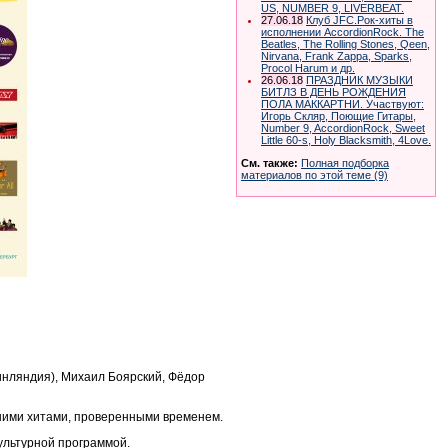
US, NUMBER 9, LIVERBEAT.
27.06.18
Клуб JFC.Рок-хиты в
исполнении AccordionRock. The
Beatles, The Rolling Stones, Qeen,
Nirvana, Frank Zappa, Sparks,
Procol Harum и др.
26.06.18
ПРАЗДНИК МУЗЫКИ
БИТЛЗ В ДЕНЬ РОЖДЕНИЯ
ПОЛА МАККАРТНИ. Участвуют:
Игорь Скляр, Поющие Гитары,
Number 9, AccordionRock, Sweet
Little 60-s, Holy Blacksmith, 4Love.
См. также:
Полная подборка
материалов по этой теме (9)
инляндия), Михаил Боярский, Фёдор
чшими хитами, проверенными временем.
ультурной программой.