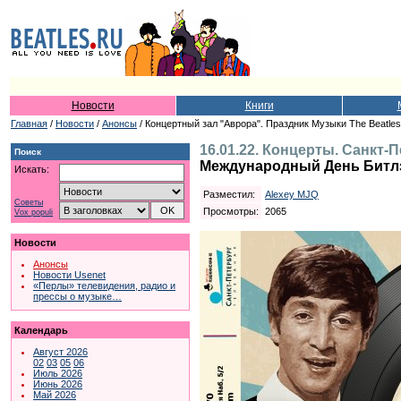
Новости
Книги
Главная
/
Новости
/
Анонсы
/ Концертный зал "Аврора". Праздник Музыки The Beatle
16.01.22. Концерты. Санкт-
Поиск
Международный День Битл
Искать:
Разместил:
Alexey MJQ
Советы
Просмотры:
2065
Vox populi
Новости
Анонсы
Новости Usenet
«Перлы» телевидения, радио и
прессы о музыке…
Календарь
Август 2026
02
03
05
06
Июль 2026
Июнь 2026
Май 2026