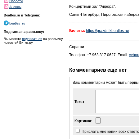
Новости
Концертный зал "Аврора".
Анонсы
Санкт-Петербург, Пироговская набереж
Beatles.ru в Telegram:
-------------------------------------------------------
beatles_ru
Билеты:
https://prazdnikbeatles.ru/
Подписка на рассылку:
________________________________
Вы можете
подписаться
на рассылку
новостей Битлз.ру
Справки:
Телефон: +7 963 317 0627. Email:
vybo
Комментариев еще нет
Ваш комментарий может быть первым
Текст:
Картинка:
Прислать мне копии всех ответ