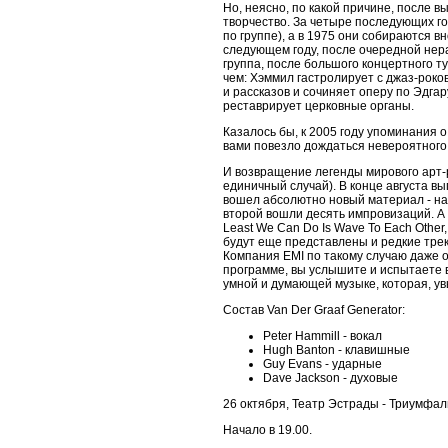
Но, неясно, по какой причине, после 
творчество. За четыре последующих го
по группе), а в 1975 они собираются внов
следующем году, после очередной нера
группа, после большого концертного ту
чем: Хэммил гастролирует с джаз-роко
и рассказов и сочиняет оперу по Эдга
реставрирует церковные органы.
Казалось бы, к 2005 году упоминания о
вами повезло дождаться невероятного
И возвращение легенды мирового арт-р
единичный случай). В конце августа в
вошел абсолютно новый материал - на 
второй вошли десять импровизаций. А
Least We Can Do Is Wave To Each Other
будут еще представлены и редкие трек
Компания EMI по такому случаю даже 
программе, вы услышите и испытаете в
умной и думающей музыке, которая, ув
Cостав Van Der Graaf Generator:
Peter Hammill - вокал
Hugh Banton - клавишные
Guy Evans - ударные
Dave Jackson - духовые
26 октября, Театр Эстрады - Триумфал
Начало в 19.00.