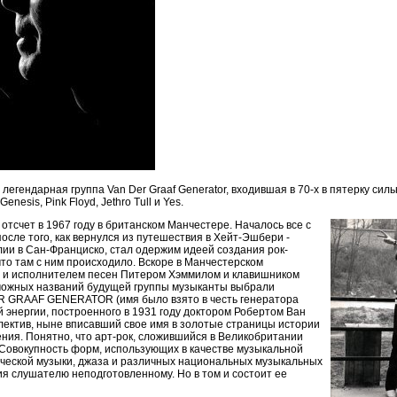
 легендарная группа Van Der Graaf Generator, входившая в 70-х в пятерку си
nesis, Pink Floyd, Jethro Tull и Yes.
 отсчет в 1967 году в британском Манчестере. Началось все с
сле того, как вернулся из путешествия в Хейт-Эшбери -
ии в Сан-Франциско, стал одержим идеей создания рок-
что там с ним происходило. Вскоре в Манчестерском
м и исполнителем песен Питером Хэммилом и клавишником
зможных названий будущей группы музыканты выбрали
 GRAAF GENERATOR (имя было взято в честь генератора
 энергии, построенного в 1931 году доктором Робертом Ван
ллектив, ныне вписавший свое имя в золотые страницы истории
ения. Понятно, что арт-рок, сложившийся в Великобритании
 Совокупность форм, использующих в качестве музыкальной
ической музыки, джаза и различных национальных музыкальных
тия слушателю неподготовленному. Но в том и состоит ее