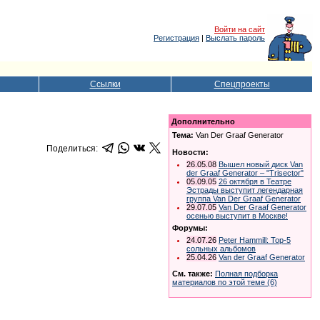
Войти на сайт
Регистрация
|
Выслать пароль
Ссылки
Спецпроекты
Дополнительно
Тема:
Van Der Graaf Generator
Поделиться:
Новости:
26.05.08
Вышел новый диск Van
der Graaf Generator – "Trisector"
05.09.05
26 октября в Театре
Эстрады выступит легендарная
группа Van Der Graaf Generator
29.07.05
Van Der Graaf Generator
осенью выступит в Москве!
Форумы:
24.07.26
Peter Hammill: Top-5
сольных альбомов
25.04.26
Van der Graaf Generator
См. также:
Полная подборка
материалов по этой теме (6)