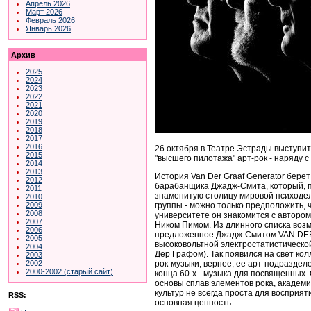
Апрель 2026
Март 2026
Февраль 2026
Январь 2026
Архив
2025
2024
2023
2022
2021
2020
2019
2018
2017
2016
26 октября в Театре Эстрады выступит
2015
"высшего пилотажа" арт-рок - наряду с Ge
2014
2013
История Van Der Graaf Generator берет
2012
барабанщика Джадж-Смита, который, по
2011
знаменитую столицу мировой психодел
2010
группы - можно только предположить, 
2009
2008
университете он знакомится с авторо
2007
Ником Пимом. Из длинного списка во
2006
предложенное Джадж-Смитом VAN DER
2005
высоковольтной электростатистической
2004
Дер Графом). Так появился на свет ко
2003
рок-музыки, вернее, ее арт-подраздел
2002
2000-2002 (старый сайт)
конца 60-х - музыка для посвященных.
основы сплав элементов рока, академ
культур не всегда проста для восприя
RSS:
основная ценность.