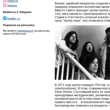
Новости
Вскоре, идейный инициатор создания 
Анонсы
лидером собранного коллектива являе
Вместо Смита приходит целая группа но
Beatles.ru в Telegram:
того, как в одном из туров музыканты 
студии и стал писать сольный альбом, к
beatles_ru
лишь "проба пера", она позволила Хэм
Подписка на рассылку:
Вы можете
подписаться
на рассылку
новостей Битлз.ру
В 1971 году группу покидает Поттер,
электрооргане). В этом, ставшим клас
Pawn Hearts. Состоявший всего из тр
причудливые мелодические, ритмическ
неземной красотой (к пластинке снова
первого места в… итальянском хит-пар
беспорядочно ломились на концерты, 