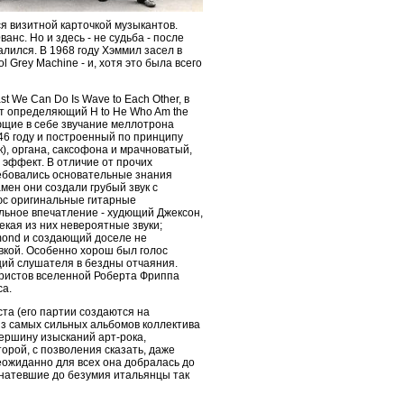
я визитной карточкой музыкантов.
нс. Но и здесь - не судьба - после
алился. В 1968 году Хэммил засел в
 Grey Machine - и, хотя это была всего
 We Can Do Is Wave to Each Other, в
ит определяющий H to He Who Am the
ющие в себе звучание меллотрона
6 году и построенный по принципу
), органа, саксофона и мрачноватый,
эффект. В отличие от прочих
ебовались основательные знания
мен они создали грубый звук с
с оригинальные гитарные
льное впечатление - худющий Джексон,
екая из них невероятные звуки;
mond и создающий доселе не
вкой. Особенно хорош был голос
ий слушателя в бездны отчаяния.
таристов вселенной Роберта Фриппа
са.
та (его партии создаются на
 из самых сильных альбомов коллектива
ершину изысканий арт-рока,
рой, с позволения сказать, даже
еожиданно для всех она добралась до
анатевшие до безумия итальянцы так