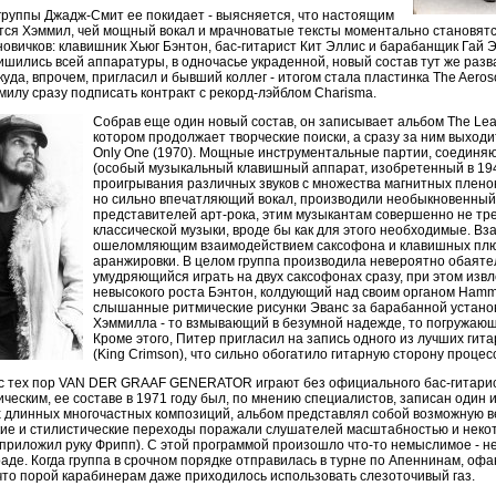
группы Джадж-Смит ее покидает - выясняется, что настоящим
тся Хэммил, чей мощный вокал и мрачноватые тексты моментально становятс
вичков: клавишник Хьюг Бэнтон, бас-гитарист Кит Эллис и барабанщик Гай Эва
лишились всей аппаратуры, в одночасье украденной, новый состав тут же разв
уда, впрочем, пригласил и бывший коллег - итогом стала пластинка The Aerosol
милу сразу подписать контракт с рекорд-лэйблом Charisma.
Собрав еще один новый состав, он записывает альбом The Least
котором продолжает творческие поиски, а сразу за ним выход
Only One (1970). Мощные инструментальные партии, соединя
(особый музыкальный клавишный аппарат, изобретенный в 194
проигрывания различных звуков с множества магнитных пленок
но сильно впечатляющий вокал, производили необыкновенный 
представителей арт-рока, этим музыкантам совершенно не тр
классической музыки, вроде бы как для этого необходимые. Вза
ошеломляющим взаимодействием саксофона и клавишных плю
аранжировки. В целом группа производила невероятно обаяте
умудряющийся играть на двух саксофонах сразу, при этом извл
невысокого роста Бэнтон, колдующий над своим органом Ham
слышанные ритмические рисунки Эванс за барабанной устано
Хэммилла - то взмывающий в безумной надежде, то погружающ
Кроме этого, Питер пригласил на запись одного из лучших ги
(King Crimson), что сильно обогатило гитарную сторону процес
 и с тех пор VAN DER GRAAF GENERATOR играют без официального бас-гитарис
сическим, ее составе в 1971 году был, по мнению специалистов, записан один
ех длинных многочастных композиций, альбом представлял собой возможную в
ие и стилистические переходы поражали слушателей масштабностью и некото
 приложил руку Фрипп). С этой программой произошло что-то немыслимое - н
аде. Когда группа в срочном порядке отправилась в турне по Апеннинам, оф
что порой карабинерам даже приходилось использовать слезоточивый газ.