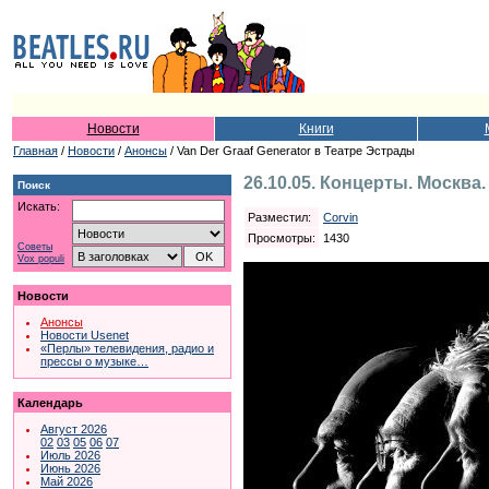
Новости
Книги
Главная
/
Новости
/
Анонсы
/ Van Der Graaf Generator в Театре Эстрады
26.10.05. Концерты. Москва
Поиск
Искать:
Разместил:
Corvin
Просмотры:
1430
Советы
Vox populi
Новости
Анонсы
Новости Usenet
«Перлы» телевидения, радио и
прессы о музыке…
Календарь
Август 2026
02
03
05
06
07
Июль 2026
Июнь 2026
Май 2026