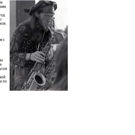
ое
ками
год
о
хов
м с
во
e
усов
.
кой
и по