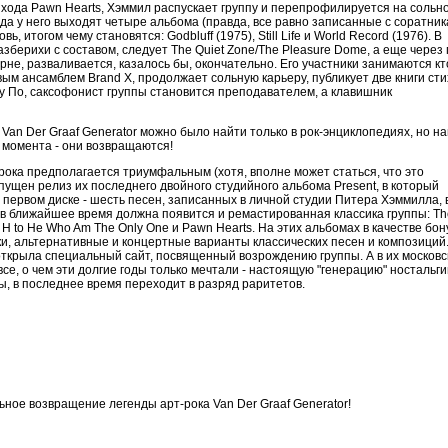
выхода Pawn Hearts, Хэммил распускает группу и перепрофилируется на сольн
да у него выходят четыре альбома (правда, все равно записанные с соратни
ь, итогом чему становятся: Godbluff (1975), Still Life и World Record (1976). В
зберихи с составом, следует The Quiet Zone/The Pleasure Dome, а еще через 
рне, разваливается, казалось бы, окончательно. Его участники занимаются кт
вым ансамблем Brand X, продолжает сольную карьеру, публикует две книги сти
ру По, саксофонист группы становится преподавателем, а клавишник
 Van Der Graaf Generator можно было найти только в рок-энциклопедиях, но на
 момента - они возвращаются!
ока предполагается триумфальным (хотя, вполне может статься, что это
ыпущен релиз их последнего двойного студийного альбома Present, в который
первом диске - шесть песен, записанных в личной студии Питера Хэммилла, 
 в ближайшее время должна появится и ремастированная классика группы: Th
, H to He Who Am The Only One и Pawn Hearts. На этих альбомах в качестве бон
и, альтернативные и концертные варианты классических песен и композиций
открыла специальный сайт, посвященный возрождению группы. А в их московс
се, о чем эти долгие годы только мечтали - настоящую "генерацию" ностальги
ы, в последнее время переходит в разряд раритетов.
ьное возвращение легенды арт-рока Van Der Graaf Generator!