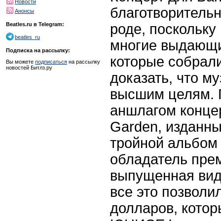
Новости
благотворитель
Анонсы
роде, поскольку
Beatles.ru в Telegram:
beatles_ru
многие выдающи
Подписка на рассылку:
которые собрали
Вы можете
подписаться
на рассылку
новостей Битлз.ру
доказать, что м
высшим целям.
аншлагом концер
Garden, изданн
тройной альбом 
обладатель прем
выпущенная вид
все это позволи
долларов, кото