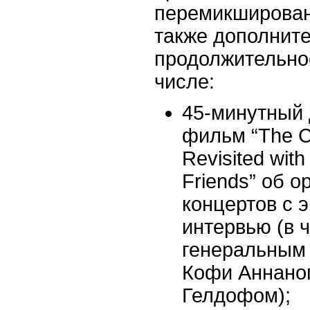
перемикширован
также дополнит
продолжительнос
числе:
45-минутный
фильм “The C
Revisited wit
Friends” об о
концертов с 
интервью (в ч
генеральным
Кофи Аннано
Гелдофом);