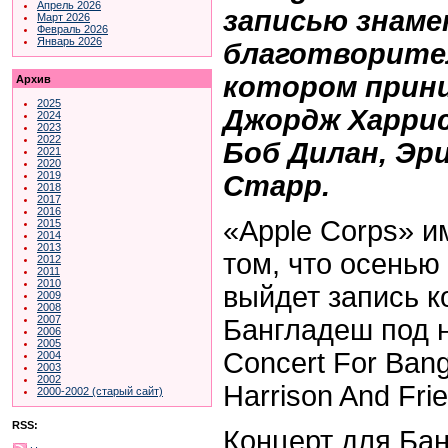
Апрель 2026
записью знам
Март 2026
Февраль 2026
Январь 2026
благотворител
котором прин
Архив
2025
Джордж Харрис
2024
2023
2022
Боб Дилан, Эр
2021
2020
2019
Старр.
2018
2017
2016
«Apple Corps» и
2015
2014
2013
том, что осенью
2012
2011
2010
выйдет запись к
2009
2008
2007
Бангладеш под 
2006
2005
Concert For Ban
2004
2003
2002
Harrison And Fri
2000-2002 (старый сайт)
RSS:
Концерт для Ба