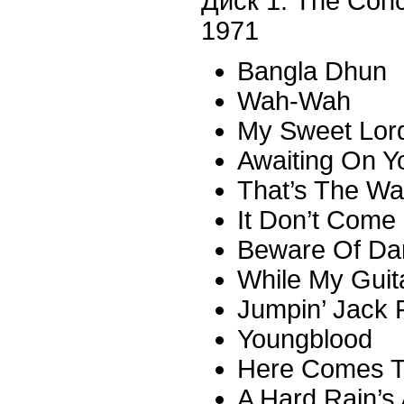
Диск 1: The Conc
1971
Bangla Dhun
Wah-Wah
My Sweet Lor
Awaiting On Yo
That’s The Wa
It Don’t Come
Beware Of Da
While My Guit
Jumpin’ Jack 
Youngblood
Here Comes 
A Hard Rain’s