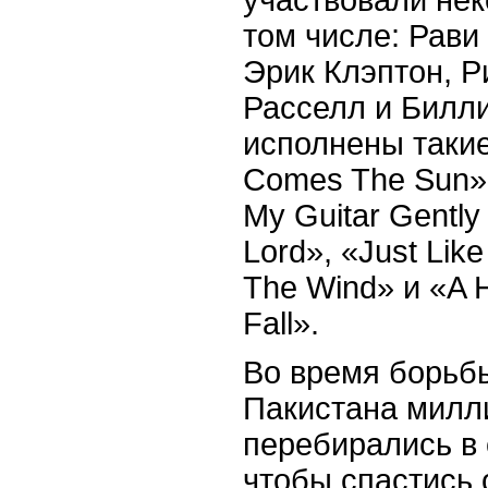
том числе: Рави
Эрик Клэптон, Р
Расселл и Билл
исполнены такие
Comes The Sun»,
My Guitar Gentl
Lord», «Just Lik
The Wind» и «A 
Fall».
Во время борьб
Пакистана милл
перебирались в
чтобы спастись 