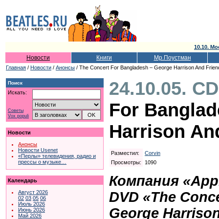
10.10. Мо
Новости
Книги
Мр.Поустман
Главная
/
Новости
/
Анонсы
/ The Concert For Bangladesh – George Harrison And Frien
24.10.05. C
Поиск
Искать:
For Banglad
Советы
Vox populi
Harrison An
Новости
Анонсы
Новости Usenet
Разместил:
Corvin
«Перлы» телевидения, радио и
прессы о музыке…
Просмотры:
1090
Компания «App
Календарь
DVD «The Conce
Август 2026
02
03
05
06
Июль 2026
George Harrison
Июнь 2026
Май 2026