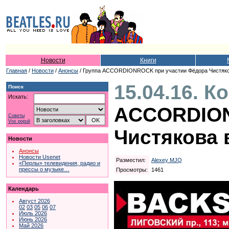
Новости
Книги
Главная
/
Новости
/
Анонсы
/ Группа ACCORDIONROCK при участии Фёдора Чистяков
15.04.16. К
Поиск
Искать:
ACCORDION
Советы
Vox populi
Чистякова 
Новости
Анонсы
Новости Usenet
Разместил:
Alexey MJQ
«Перлы» телевидения, радио и
прессы о музыке…
Просмотры:
1461
Календарь
Август 2026
02
03
05
06
07
Июль 2026
Июнь 2026
Май 2026