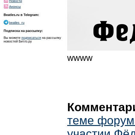
Новости
Анонсы
Beatles.ru в Telegram:
beatles_ru
Подписка на рассылку:
Вы можете
подписаться
на рассылку
новостей Битлз.ру
wwww
Комментари
теме форум
участии Фёд