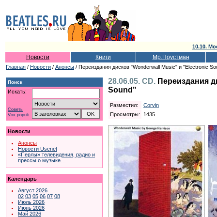
10.10. Мо
Новости
Книги
Мр.Поустман
Главная
/
Новости
/
Анонсы
/ Переиздания дисков "Wonderwall Music" и "Electronic So
28.06.05. CD.
Переиздания ди
Поиск
Sound"
Искать:
Разместил:
Corvin
Советы
Просмотры:
1435
Vox populi
Новости
Анонсы
Новости Usenet
«Перлы» телевидения, радио и
прессы о музыке…
Календарь
Август 2026
02
03
05
06
07
08
Июль 2026
Июнь 2026
Май 2026