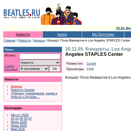
10.10. Мо
Новости
Книги
Мр.Поустман
Главная
/
Новости
/
Анонсы
/ Концерт Пола Маккартни в Los Angeles STAPLES Center
30.11.05. Концерты. Los Ang
Поиск
Angeles STAPLES Center
Искать:
Разместил:
Corvin
Советы
Просмотры:
1218
Vox populi
Концерт Пола Маккартни в Los Angele
Новости
Анонсы
Новости Usenet
«Перлы» телевидения, радио и
прессы о музыке…
Календарь
Август 2026
02
03
05
06
07
Июль 2026
Июнь 2026
Май 2026