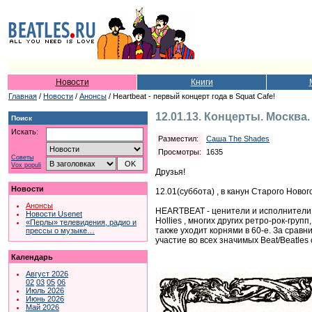
Новости
Книги
Главная
/
Новости
/
Анонсы
/ Heartbeat - первый концерт года в Squat Cafe!
12.01.13. Концерты. Москва
Поиск
Искать:
Разместил:
Саша The Shades
Просмотры:
1635
Советы
Vox populi
Друзья!
Новости
12.01(суббота) , в канун Старого Нов
Анонсы
HEARTBEAT - ценители и исполнители б
Новости Usenet
Hollies , многих других ретро-рок-гр
«Перлы» телевидения, радио и
также уходит корнями в 60-е. За сравн
прессы о музыке…
участие во всех значимых Beat/Beatles
Календарь
Август 2026
02
03
05
06
Июль 2026
Июнь 2026
Май 2026