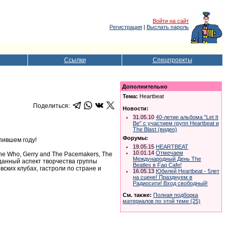
Войти на сайт
Регистрация
|
Выслать пароль
Ссылки
Спецпроекты
Дополнительно
Тема:
Heartbeat
Поделиться:
Новости:
31.05.10
40-летие альбома "Let It
Be" с участием групп Heartbeat и
The Blast (видео)
Форумы:
пившем году!
19.05.15
HEARTBEAT
10.01.14
Отмечаем
he Who, Gerry and The Pacemakers, The
Международный День The
 данный аспект творчества группы
Beatles в Faq Cafe!
вских клубах, гастроли по стране и
16.05.13
Юбилей Heartbeat - 5лет
на сцене! Празднуем в
Радиосити! Вход свободный!
См. также:
Полная подборка
материалов по этой теме (25)