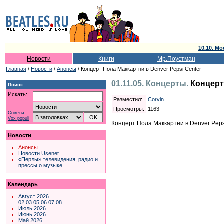
10.10. Мо
Новости
Книги
Мр.Поустман
Главная
/
Новости
/
Анонсы
/ Концерт Пола Маккартни в Denver Pepsi Center
01.11.05. Концерты.
Концерт
Поиск
Искать:
Разместил:
Corvin
Просмотры:
1163
Советы
Vox populi
Концерт Пола Маккартни в Denver Peps
Новости
Анонсы
Новости Usenet
«Перлы» телевидения, радио и
прессы о музыке…
Календарь
Август 2026
02
03
05
06
07
08
Июль 2026
Июнь 2026
Май 2026