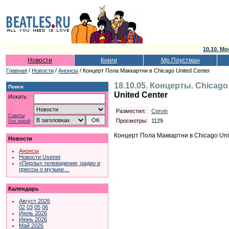
10.10. Мо
Новости
Книги
Мр.Поустман
Главная
/
Новости
/
Анонсы
/ Концерт Пола Маккартни в Chicago United Center
18.10.05. Концерты. Chicago
Поиск
United Center
Искать:
Разместил:
Corvin
Советы
Просмотры:
1129
Vox populi
Концерт Пола Маккартни в Chicago Uni
Новости
Анонсы
Новости Usenet
«Перлы» телевидения, радио и
прессы о музыке…
Календарь
Август 2026
02
03
05
06
Июль 2026
Июнь 2026
Май 2026