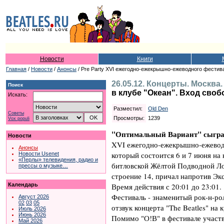
Новости
Книги
Главная
/
Новости
/
Анонсы
/ Pre Party XVI ежегодно-ежекрышно-ежеводного фестива
26.05.12. Концерты. Москва
Поиск
в клубе "Океан". Вход сво
Искать:
Разместил:
Old Den
Советы
Просмотры:
1239
Vox populi
"Оптимальный Вариант"
сыгра
Новости
XVI ежегодно-ежекрышно-ежеводн
Анонсы
который состоится 6 и 7 июня на
Новости Usenet
«Перлы» телевидения, радио и
битловской Жёлтой Подводной Ло
прессы о музыке…
строение 14, причал напротив Эк
Время действия с 20:01 до 23:01.
Календарь
Фестиваль - знаменитый рок-н-ро
Август 2026
02
03
05
отзвук концерта "The Beatles" на 
Июль 2026
Июнь 2026
Помимо "О!В" в фестивале участву
Май 2026