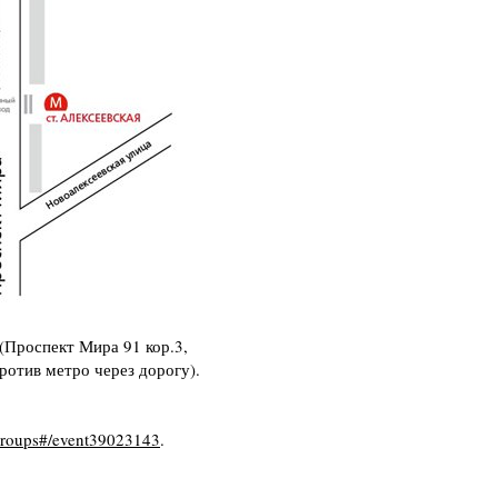
"(Проспект Мира 91 кор.3,
ротив метро через дорогу).
/groups#/event39023143
.