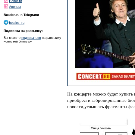
Новости
Анонсы
Beatles.ru в Telegram:
beatles_ru
Подписка на рассылку:
Вы можете
подписаться
на рассылку
новостей Битлз.ру
На концерте можно будет купить 
приобрести забронированные бил
новости,услышать фрагменты фе