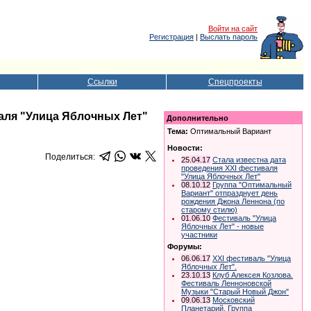
Войти на сайт
Регистрация
|
Выслать пароль
Ссылки
Спецпроекты
аля "Улица Яблочных Лет"
Дополнительно
Тема:
Оптимальный Вариант
Новости:
Поделиться:
25.04.17
Стала известна дата
проведения ХХI фестиваля
"Улица Яблочных Лет"
08.10.12
Группа "Оптимальный
Вариант" отпразднует день
рождения Джона Леннона (по
старому стилю)
01.06.10
Фестиваль "Улица
Яблочных Лет" - новые
участники
Форумы:
06.06.17
XXI фестиваль "Улица
Яблочных Лет".
23.10.13
Клуб Алексея Козлова.
Фестиваль Ленноновской
Музыки "Старый Новый Джон"
09.06.13
Московский
Планетарий. Группа