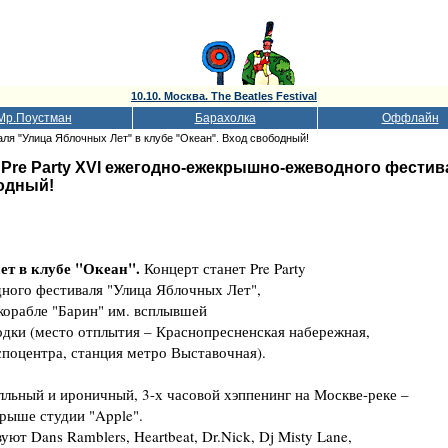
10.10. Москва. The Beatles Festival
Мр.Поустман
Барахолка
Оффлайн
ля "Улица Яблочных Лет" в клубе "Океан". Вход свободный!
.
Pre Party XVI ежегодно-ежекрышно-ежеводного фестив
бодный!
ет в клубе "Океан". 
Концерт станет Pre Party
ого фестиваля "Улица Яблочных Лет",
 корабле "Барин" им. всплывшей
дки (место отплытия – Краснопресненская набережная,
споцентра, станция метро Выставочная).
лльный и ироничный, 3-х часовой хэппенинг на Москве-реке –
крыше студии "Apple".
ют Dans Ramblers, Heartbeat, Dr.Nick, Dj Misty Lane,