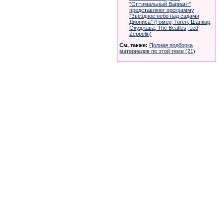
"Оптимальный Вариант"
представляют программу
"Звёздное небо над садами
Диониса" (Гомер, Гоген, Шанкар,
Окуджава, The Beatles, Led
Zeppelin)
См. также:
Полная подборка
материалов по этой теме (21)