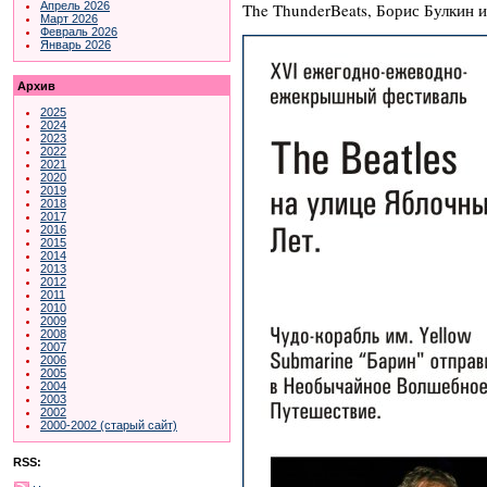
The ThunderBeats, Борис Булкин и 
Апрель 2026
Март 2026
Февраль 2026
Январь 2026
Архив
2025
2024
2023
2022
2021
2020
2019
2018
2017
2016
2015
2014
2013
2012
2011
2010
2009
2008
2007
2006
2005
2004
2003
2002
2000-2002 (старый сайт)
RSS: