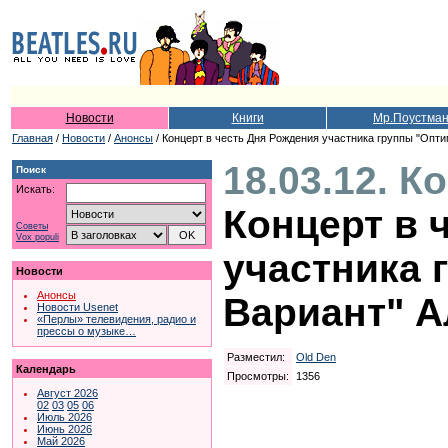
Новости
Книги
Мр.Поустма
Главная
/
Новости
/
Анонсы
/ Концерт в честь Дня Рождения участника группы "Опт
18.03.12. К
Поиск
Искать:
Концерт в 
Советы
Vox populi
участника
Новости
Анонсы
Вариант" А
Новости Usenet
«Перлы» телевидения, радио и
прессы о музыке…
Разместил:
Old Den
Календарь
Просмотры:
1356
Август 2026
02
03
05
06
Июль 2026
Июнь 2026
Май 2026