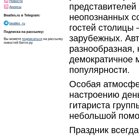
Новости
представителей
Анонсы
неопознанных со
Beatles.ru в Telegram:
beatles_ru
гостей столицы –
Подписка на рассылку:
зарубежных. Авт
Вы можете
подписаться
на рассылку
новостей Битлз.ру
разнообразная, 
демократичное 
популярности.
Особая атмосфе
настроению день
гитариста груп
небольшой помо
Праздник всегда