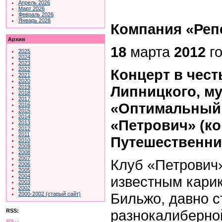
Апрель 2026
Март 2026
Февраль 2026
Январь 2026
Компания «Реп
Архив
18
марта
2012
го
2025
2024
2023
2022
Концерт в чес
2021
2020
Липницкого, м
2019
2018
2017
«Оптимальный 
2016
2015
2014
«Петрович» (к
2013
2012
2011
Путешественни
2010
2009
2008
2007
Клуб «Петрович
2006
2005
2004
известным кари
2003
2002
Бильжо, давно 
2000-2002 (старый сайт)
разнокалиберной
RSS: