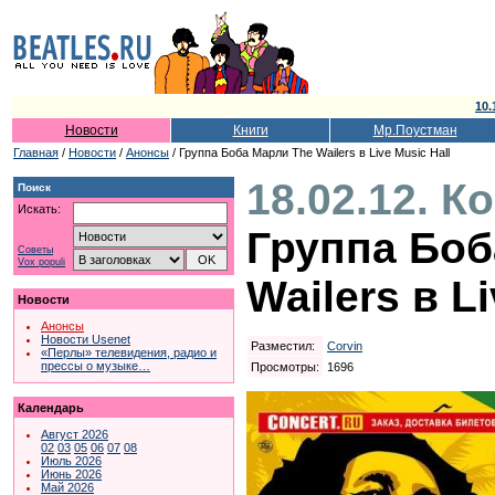
10.
Новости
Книги
Мр.Поустман
Главная
/
Новости
/
Анонсы
/ Группа Боба Марли The Wailers в Live Music Hall
18.02.12. К
Поиск
Искать:
Группа Боб
Советы
Vox populi
Wailers в L
Новости
Анонсы
Новости Usenet
Разместил:
Corvin
«Перлы» телевидения, радио и
прессы о музыке…
Просмотры:
1696
Календарь
Август 2026
02
03
05
06
07
08
Июль 2026
Июнь 2026
Май 2026