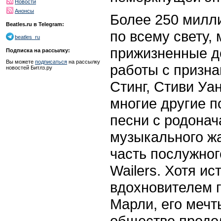
Новости
Анонсы
Более 250 милл
Beatles.ru в Telegram:
по всему свету,
beatles_ru
прижизненные д
Подписка на рассылку:
Вы можете
подписаться
на рассылку
работы с призн
новостей Битлз.ру
Стинг, Стиви Уа
многие другие п
песни с родонач
музыкального жа
часть послужног
Wailers. Хотя и
вдохновителем г
Марли, его мечт
обществе продо