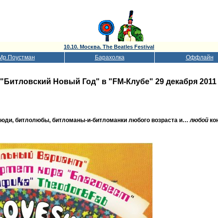
10.10. Москва. The Beatles Festival
Мр.Поустман
Барахолка
Оффлайн
"Битловский Новый Год" в "FM-Клубе" 29 декабря 2011
 люди, битлолюбы, битломаны-и-битломанки любого возраста и…
любой
ко