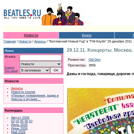
Новости
Книги
Главная
/
Новости
/
Анонсы
/ "Битловский Новый Год" в "FM-Клубе" 29 декабря 2011
29.12.11. Концерты. Москва.
Поиск
Искать:
Разместил:
Old Den
Просмотры:
3895
Советы
Vox populi
Дамы и господа, товарищи, дорогие
Новости
Анонсы
Новости Usenet
«Перлы» телевидения, радио и
прессы о музыке…
Календарь
Август 2026
02
03
05
06
07
Июль 2026
Июнь 2026
Май 2026