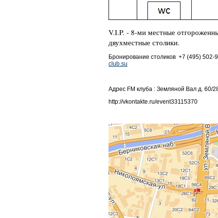
V.I.P. - 8-ми местные отгороженн
двухместные столики.
Бронирование столиков +7 (495) 502-99-
club.su
Адрес FM клуба : Земляной Вал д. 60/28
http://vkontakte.ru/event33115370