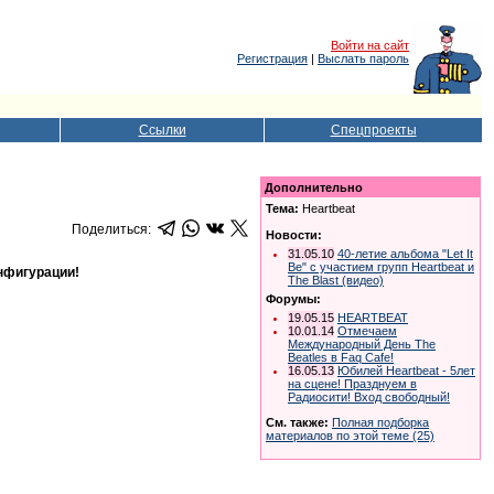
Войти на сайт
Регистрация
|
Выслать пароль
Ссылки
Спецпроекты
Дополнительно
Тема:
Heartbeat
Поделиться:
Новости:
31.05.10
40-летие альбома "Let It
Be" с участием групп Heartbeat и
нфигурации!
The Blast (видео)
Форумы:
19.05.15
HEARTBEAT
10.01.14
Отмечаем
Международный День The
Beatles в Faq Cafe!
16.05.13
Юбилей Heartbeat - 5лет
на сцене! Празднуем в
Радиосити! Вход свободный!
См. также:
Полная подборка
материалов по этой теме (25)