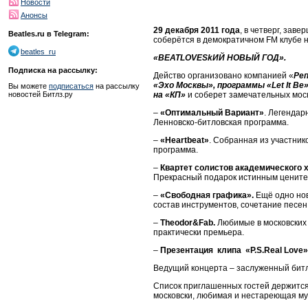
Новости
Анонсы
29 декабря 2011 года
, в четверг, зав
Beatles.ru в Telegram:
соберётся в демократичном FM клубе 
beatles_ru
«
BEATLOVESk
ИЙ НОВЫЙ ГОД».
Подписка на рассылку:
Действо организовано компанией «
Ре
«Эхо Москвы», программы «Let It B
Вы можете
подписаться
на рассылку
на «КП»
и соберет замечательных моск
новостей Битлз.ру
–
«Оптимальный Вариант»
. Легендар
Ленновско-битловская программа.
–
«Heartbeat»
. Собранная из участник
программа.
–
Квартет солистов академического 
Прекрасный подарок истинным цените
–
«Свободная графика».
Ещё одно но
состав инструментов, сочетание пес
–
Theodor
&
Fab
.
Любимые в московских 
практически премьера.
–
Презентация клипа «
P
.
S
.
Real
Love
Ведущий концерта – заслуженный битлз
Список приглашенных гостей держится 
московски, любимая и нестареющая м