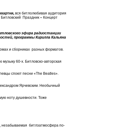
ккартни,
вся битлолюбивая аудитория
й Битловский Праздник
–
Концерт
битловского эфира радиостанции
востей, программы Кирилла Кальяна
ьбомах и сборниках разных форматов.
 музыку 60-х. Битловско-авторская
певцы споют песни «The Beatles».
лександром Ярчевским. Необычный
мую ноту душевности. Тоже
ба, незабываемая битлзатмосфера по-