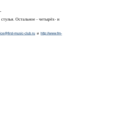
 стулья. 
Остальное - четырёх- и 
fice@first-music-club.ru
и
http://www.fm-