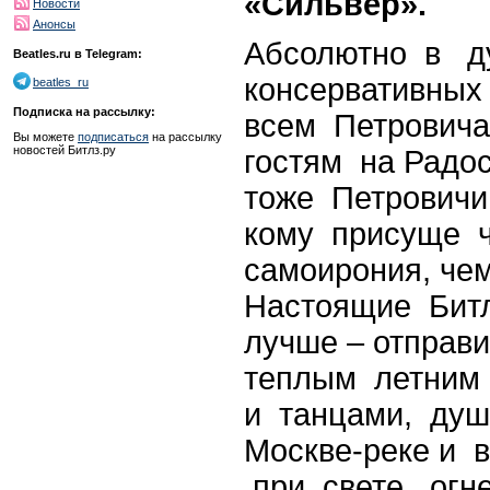
«Сильвер».
Новости
Анонсы
Абсолютно в ду
Beatles.ru в Telegram:
консервативных
beatles_ru
Подписка на рассылку:
всем Петрович
Вы можете
подписаться
на рассылку
новостей Битлз.ру
гостям на Радос
тоже Петровичи!
кому присуще 
самоирония, че
Настоящие Бит
лучше – отправ
теплым летним
и танцами, ду
Москве-реке и 
при свете огн