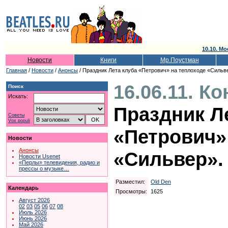
10.10. Мо
Новости
Книги
Мр.Поустман
Главная
/
Новости
/
Анонсы
/ Праздник Лета клуба «Петрович» на теплоходе «Сильв
16.06.11. К
Поиск
Искать:
Праздник Л
Советы
Vox populi
«Петрович»
Новости
Анонсы
«Сильвер».
Новости Usenet
«Перлы» телевидения, радио и
прессы о музыке…
Разместил:
Old Den
Календарь
Просмотры:
1625
Август 2026
02
03
05
06
07
08
Июль 2026
Июнь 2026
Май 2026