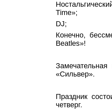
Ностальгически
Time»;
DJ;
Конечно, бесс
Beatles»!
Замечательная 
«Сильвер».
Праздник состои
четверг.