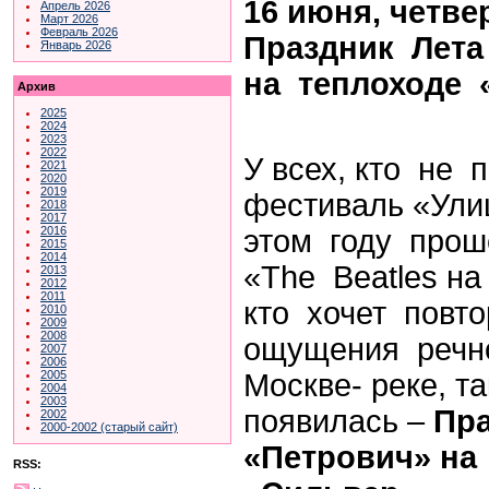
16 июня, четвер
Апрель 2026
Март 2026
Февраль 2026
Праздник Лета
Январь 2026
на теплоходе
Архив
2025
2024
2023
2022
У всех, кто не
2021
2020
2019
фестиваль «Ули
2018
2017
этом году про
2016
2015
2014
«The Beatles на
2013
2012
2011
кто хочет повт
2010
2009
2008
ощущения речн
2007
2006
Москве- реке, 
2005
2004
2003
появилась –
Пра
2002
2000-2002 (старый сайт)
«Петрович» на
RSS: