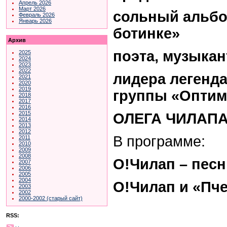
Апрель 2026
Март 2026
сольный альбо
Февраль 2026
Январь 2026
ботинке»
Архив
поэта, музыкан
2025
2024
2023
2022
лидера легенд
2021
2020
2019
группы «Оптим
2018
2017
2016
2015
ОЛЕГА ЧИЛАП
2014
2013
2012
В программе:
2011
2010
2009
2008
О!Чилап – песн
2007
2006
2005
2004
О!Чилап и «Пч
2003
2002
2000-2002 (старый сайт)
RSS: