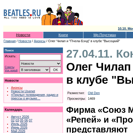
10.10. Мо
Новости
Книги
Мр.Поустман
Главная
/
Новости
/
Анонсы
/ Олег Чилап и "Пчела-Бэнд" в клубе "Высоцкий"
27.04.11. К
Поиск
Искать:
Олег Чилап
Советы
Vox populi
в клубе "В
Новости
Анонсы
Новости Usenet
Разместил:
Old Den
«Перлы» телевидения, радио и
прессы о музыке…
Просмотры:
1469
Фирма «Союз М
Календарь
«Репей» и «Пр
Август 2026
02
03
05
06
07
Июль 2026
представляют
Июнь 2026
Май 2026