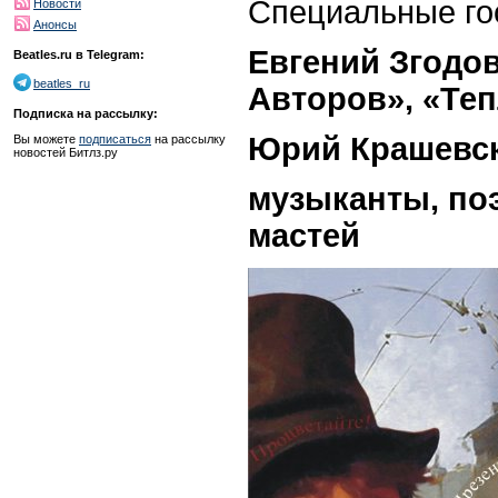
Специальные го
Новости
Анонсы
Евгений Згодов
Beatles.ru в Telegram:
beatles_ru
Авторов», «Теп
Подписка на рассылку:
Юрий Крашевск
Вы можете
подписаться
на рассылку
новостей Битлз.ру
музыканты, по
мастей