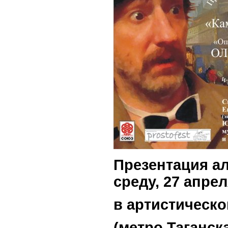
Презентация а
среду, 27 апре
в артистическ
(метро Таганска