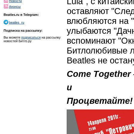
Lula", с китайск
Новости
Анонсы
оставляют "След
Beatles.ru в Telegram:
влюбляются на "
beatles_ru
улыбаются "Дачн
Подписка на рассылку:
Вы можете
подписаться
на рассылку
вспоминают "Окн
новостей Битлз.ру
Битлолюбивые л
Beatles не остан
Come Тogether
и
Процветайте!