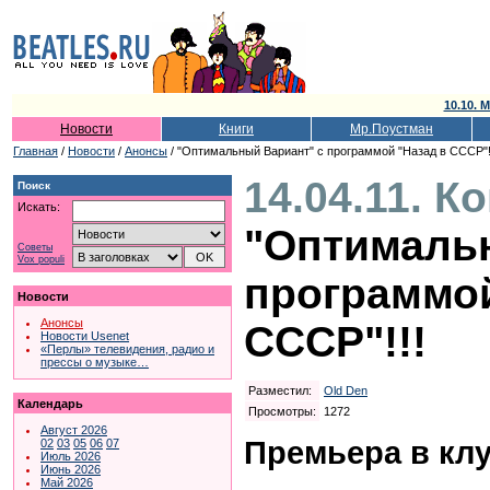
10.10. 
Новости
Книги
Мр.Поустман
Главная
/
Новости
/
Анонсы
/ "Оптимальный Вариант" с программой "Назад в СССР"!
14.04.11. К
Поиск
Искать:
"Оптималь
Советы
Vox populi
программой
Новости
Анонсы
СССР"!!!
Новости Usenet
«Перлы» телевидения, радио и
прессы о музыке…
Разместил:
Old Den
Календарь
Просмотры:
1272
Август 2026
Премьера в клу
02
03
05
06
07
Июль 2026
Июнь 2026
Май 2026