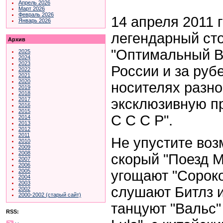
Апрель 2026
Март 2026
Февраль 2026
14 апреля 2011 г
Январь 2026
легендарный ст
Архив
"Оптимальный В
2025
2024
2023
России и за руб
2022
2021
2020
носителях разно
2019
2018
эксклюзивную п
2017
2016
2015
С С С Р".
2014
2013
2012
2011
Не упустите воз
2010
2009
2008
скорый "Поезд М
2007
2006
угощают "Сорок
2005
2004
2003
слушают Битлз и 
2002
2000-2002 (старый сайт)
танцуют "Вальс" 
RSS: