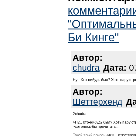
комментарии
"Оптимальны
Би Кинге"
Автор:
chudra
Дата:
07
Ну... Кто-нибудь был? Хоть пару стр
Автор:
Шеттерхенд
Да
2chudra:
>Ну... Кто-нибудь был? Хоть пару ст
>хотелось-бы прочитать...
Такой ярый поклонник и....отсуствовал