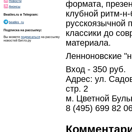
формата, презе
Новости
Анонсы
клубной ритм-н-
Beatles.ru в Telegram:
русскоязычной 
beatles_ru
классики до сов
Подписка на рассылку:
Вы можете
подписаться
на рассылку
материала.
новостей Битлз.ру
Ленноновские "н
Вход - 350 руб.
Адрес: ул. Садо
стр. 2
м. Цветной Буль
8 (495) 699 82 0
Комментари