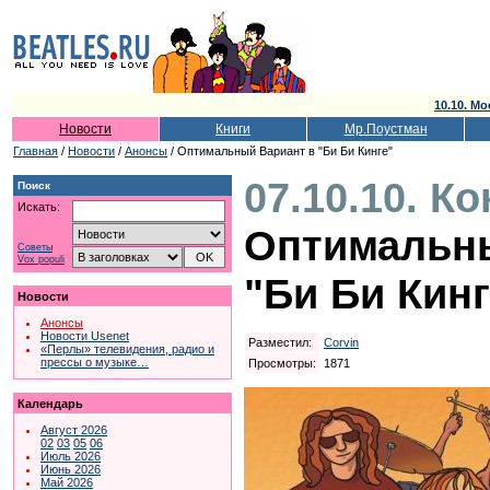
10.10. Мо
Новости
Книги
Мр.Поустман
Главная
/
Новости
/
Анонсы
/ Оптимальный Вариант в "Би Би Кинге"
07.10.10. К
Поиск
Искать:
Оптимальны
Советы
Vox populi
"Би Би Кинг
Новости
Анонсы
Новости Usenet
Разместил:
Corvin
«Перлы» телевидения, радио и
прессы о музыке…
Просмотры:
1871
Календарь
Август 2026
02
03
05
06
Июль 2026
Июнь 2026
Май 2026