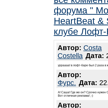
форума " Мо
HeartBeat & 
клубе Лофт-
Автор:
Costa
Costella
Дата:
2
урраааа! в лофт-баре был 2 раза в ж
Автор:
Фурс.
Дата:
22.
А! Саша! Где же он? Срочно нужен С
Вот отличная реклама! ;-)
Автор: