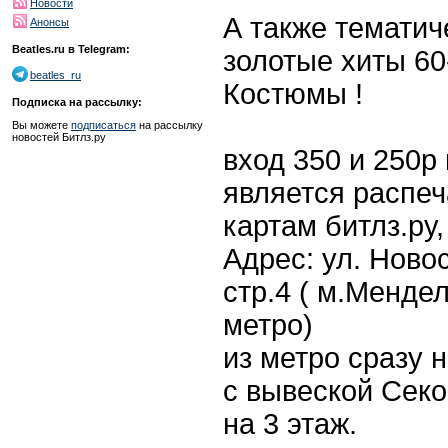
Новости
А также тематич
Анонсы
Beatles.ru в Telegram:
золотые хиты 60
beatles_ru
Костюмы !
Подписка на рассылку:
Вы можете
подписаться
на рассылку
новостей Битлз.ру
вход 350 и 250р
является распе
картам битлз.ру,
Адрес: ул. Ново
стр.4 ( м.Мендел
метро)
из метро сразу н
с вывеской Секо
на 3 этаж.