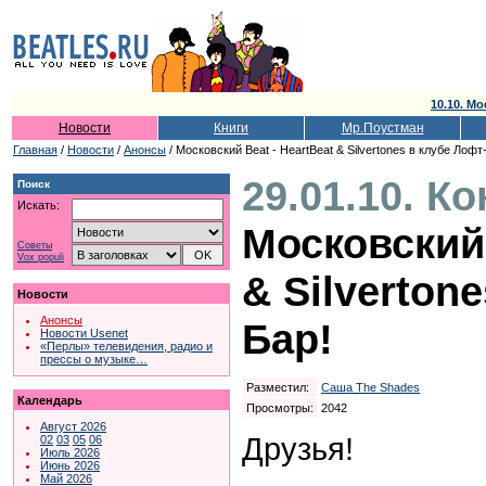
10.10. Мо
Новости
Книги
Мр.Поустман
Главная
/
Новости
/
Анонсы
/ Московский Beat - HeartBeat & Silvertones в клубе Лофт
29.01.10. К
Поиск
Искать:
Московский 
Советы
Vox populi
& Silverton
Новости
Анонсы
Бар!
Новости Usenet
«Перлы» телевидения, радио и
прессы о музыке…
Разместил:
Саша The Shades
Календарь
Просмотры:
2042
Август 2026
Друзья!
02
03
05
06
Июль 2026
Июнь 2026
Май 2026