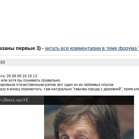
казаны первые 3)
-
читать все комментарии в теме форума "h
:03
та: 26.08.09 16:16:13
 или хотя бы понимать правильно.
ировали отечественным рэпом, вот один из их любимых опусов
разу в конец перемотать: там натурально "смычка города с деревней", прям ул
?v=26mcL-oysYE