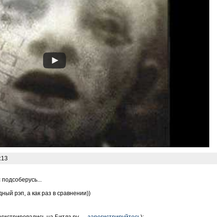
:13
 подсоберусь...
ный рэп, а как раз в сравнении))