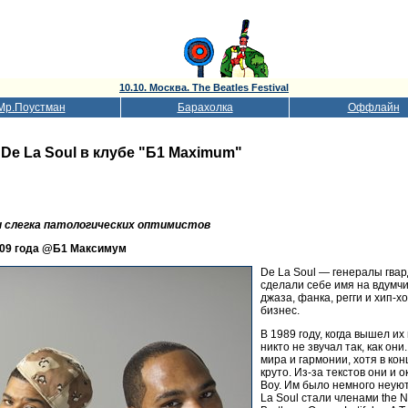
10.10. Москва. The Beatles Festival
Мр.Поустман
Барахолка
Оффлайн
.
De La Soul в клубе "Б1 Maximum"
 слегка патологических оптимистов
2009 года @Б1 Максимум
De La Soul — генералы гвар
сделали себе имя на вдумч
джаза, фанка, регги и хип-х
бизнес.
В 1989 году, когда вышел их
никто не звучал так, как он
мира и гармонии, хотя в кон
круто. Из-за текстов они и
Boy. Им было немного неуют
La Soul стали членами the N