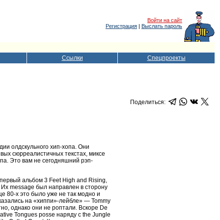
Войти на сайт
Регистрация
|
Выслать пароль
Ссылки
Спецпроекты
Поделиться:
дии олдскульного хип-хопа. Они
ивых сюрреалистичных текстах, миксе
опа. Это вам не сегодняшний рэп-
 первый альбом 3 Feet High and Rising,
и. Их message был направлен в сторону
це 80-х это было уже не так модно и
 оказались на «хиппи»-лейбле» — Tommy
но, однако они не роптали. Вскоре De
ative Tongues posse наряду с the Jungle