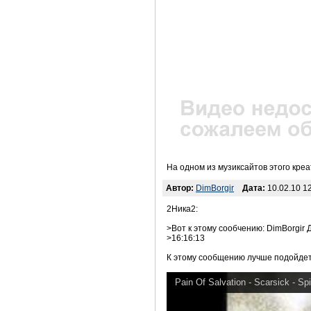
На одном из музиксайтов этого кре
Автор:
DimBorgir
Дата:
10.02.10 12
2Ника2:
>Вот к этому сообчению: DimBorgir Д
>16:16:13
К этому сообщению лучше подойдет
Pain Of Salvation - Scarsick - Spit