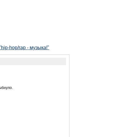
ip-hop/rap - музыка!"
ыбнуло.