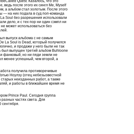
ribeCalled Quest. Казалось, что это
 ведь после этого их сингл Me, Myself
ом, а альбом стал золотым. После этого
ны — на них подала в суд поп-команда
 De La Soul без разрешения использовали
рали дело, и с тех пор ни один сэмпл ни
 не может использоваться без
лей.
ыл выпуск альбома с не самым
e La Soul is Dead, который получился
огично, и продажи у него были не так
да был выпущен третий альбом Buhloone
и фанковый, но ни пяди земли не
был менее успешный, чем второй, а
та работа получила противоречивые
Мэтью Ноулзу (отец небезызвестной
и старых неизданных работ, а также
авляй, и работы в ближайшее время не
ром Prince Paul. Сегодня группа
в разных частях света. Для
0 сентября.