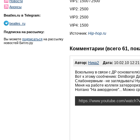
VIP1: 1500 / 2500
Новости
Анонсы
VIP2: 2500
Beatles.ru в Telegram:
VIP3: 2500
beatles_ru
VIP4: 1500
Подписка на рассылку:
Источник:
Hip-hop.ru
Вы можете
подписаться
на рассылку
новостей Битлз.ру
Комментарии (всего 61, по
Автор:
Ника2
Дата:
10.02.10 12:21
Всколыхну в связи с ДР основателя)
Вот к этому сообчению: DimBorgir Да
Слабонервным - не заглядывать! Ну
Меня на работе коллеги затеррориз
Ноггано "На аккордеоне"... Можно с
https://www.youtube.com/watch