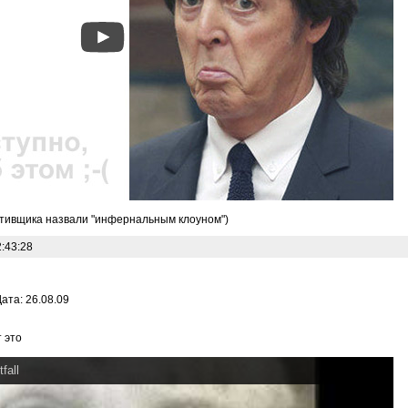
ативщика назвали "инфернальным клоуном")
:43:28
ата: 26.08.09
 это
fall