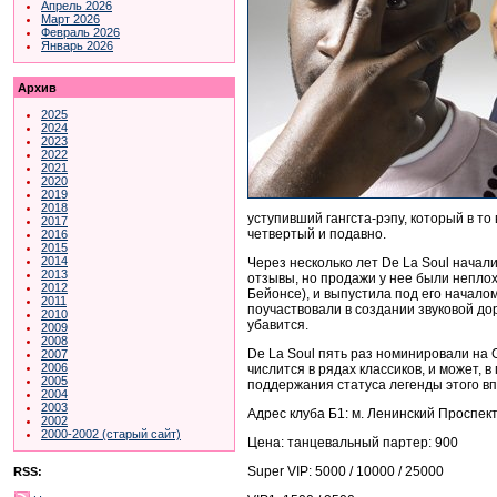
Апрель 2026
Март 2026
Февраль 2026
Январь 2026
Архив
2025
2024
2023
2022
2021
2020
2019
2018
уступивший гангста-рэпу, который в то
2017
четвертый и подавно.
2016
2015
2014
Через несколько лет De La Soul начали
2013
отзывы, но продажи у нее были непло
2012
Бейонсе), и выпустила под его началом
2011
поучаствовали в создании звуковой до
2010
убавится.
2009
2008
De La Soul пять раз номинировали на 
2007
2006
числится в рядах классиков, и может, 
2005
поддержания статуса легенды этого вп
2004
2003
Адрес клуба Б1: м. Ленинский Проспект
2002
2000-2002 (старый сайт)
Цена: танцевальный партер: 900
Super VIP: 5000 / 10000 / 25000
RSS: