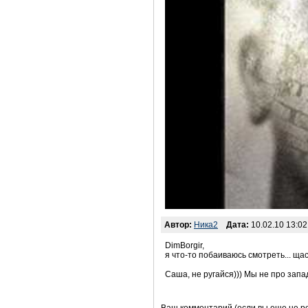
Автор:
Ника2
Дата:
10.02.10 13:02
DimBorgir,
я что-то побаиваюсь смотреть... щас
Саша, не ругайся))) Мы не про запад