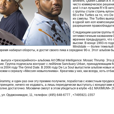
Brothers, Queen Latifah и A T
чисто коммерческое решение,
and I стал лучшим R’n’B хит
с группы стали стричь купо
60-х the Turtles за то, что
их сэмплы. The Turtles выиг
в одной хип-хоп композиции
разрешения правообладате
Следующим шагом группы б
оптимистичным названием D
мрачнее предыдущего, что л
высоки. В конце 1993-го го
Mindstate — более тяжелый 
 время набирал обороты, и достиг своего пика к середине 90-х. Этот альбом 
 выпуск «трехсерийного» альбома Art Official Intelligence: Mosaic Thrump. Э
хие. Группа подписала контракт с лейблом Sanctuary Urban, принадлежащим 
 в 2004 году The Grind Date. В 2006 году De La Soul выпустили альбом новых 
рожки к сериалу «Миссия невыполнима». Креатива у них, как всегда, хоть отб
Grammy, и один раз они эту премию получили, поработав с известным продюсе
в принципе, ничего не издавать, а лишь периодически выступать с концертами 
олне достаточно. Москвичи смогут в этом убедиться в клубе «Б1 MAXIMUM» 2
, ул. Орджоникидзе, 11, телефон: (495) 648-6777 , +7495921-1557