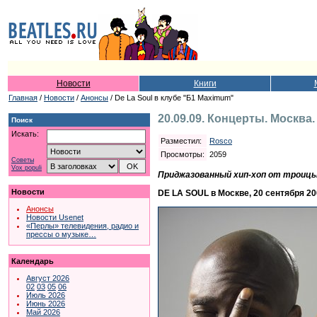
Новости
Книги
Главная
/
Новости
/
Анонсы
/ De La Soul в клубе "Б1 Maximum"
20.09.09. Концерты. Москва
Поиск
Искать:
Разместил:
Rosco
Просмотры:
2059
Советы
Vox populi
Приджазованный хип-хоп от троицы
Новости
DE LA SOUL в Москве, 20 сентября 
Анонсы
Новости Usenet
«Перлы» телевидения, радио и
прессы о музыке…
Календарь
Август 2026
02
03
05
06
Июль 2026
Июнь 2026
Май 2026