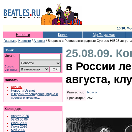
10.10. Мо
Новости
Книги
Мр.Поустман
Главная
/
Новости
/
Анонсы
/ Впервые в России легендарные Cypress Hill! 25 августа,
25.08.09. К
Поиск
Искать:
в России ле
Советы
Vox populi
августа, клу
Новости
Анонсы
Новости Usenet
Разместил:
Rosco
«Перлы» телевидения, радио и
прессы о музыке…
Просмотры:
2579
Календарь
Август 2026
02
03
05
06
Июль 2026
Июнь 2026
Май 2026