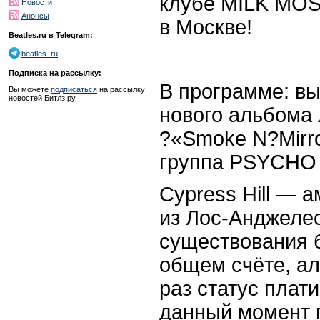
клубе MILK MOS
Новости
Анонсы
в Москве!
Beatles.ru в Telegram:
beatles_ru
Подписка на рассылку:
В программе: вы
Вы можете
подписаться
на рассылку
новостей Битлз.ру
нового альбома
?«Smoke N?Mirro
группа PSYCHO
Cypress Hill — 
из Лос-Анджелес
существования 
общем счёте, ал
раз статус плат
данный момент 