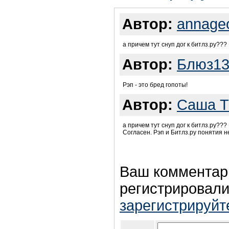
Автор:
annageo
а причем тут снуп дог к битлз.ру???
Автор:
Блюз1
Рэп - это бред гопоты!
Автор:
Саша T
а причем тут снуп дог к битлз.ру???
Согласен. Рэп и Битлз.ру понятия 
Ваш комментар
регистрировали
зарегистрируйт