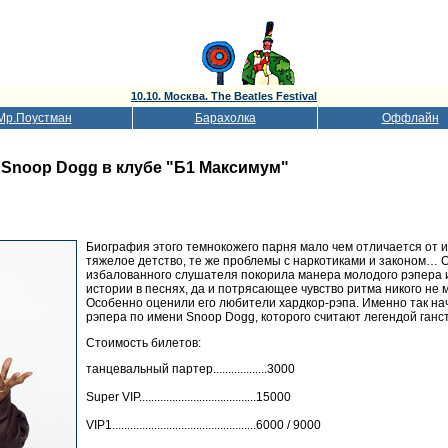
10.10. Москва. The Beatles Festival
Мр.Поустман
Барахолка
Оффлайн
.
Snoop Dogg в клубе "Б1 Максимум"
Биография этого темнокожего парня мало чем отличается от и
тяжелое детство, те же проблемы с наркотиками и законом… 
избалованного слушателя покорила манера молодого рэпера 
истории в песнях, да и потрясающее чувство ритма никого не
Особенно оценили его любители хардкор-рэпа. Именно так на
рэпера по имени Snoop Dogg, которого считают легендой ганс
Стоимость билетов:
танцевальный партер..................3000
Super VIP.......................................15000
VIP1................................................6000 / 9000