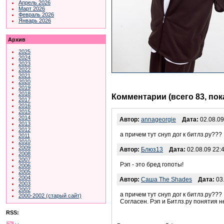
Апрель 2026
Март 2026
Февраль 2026
Январь 2026
Архив
2025
2024
2023
2022
2021
2020
2019
2018
Комментарии (всего 83, по
2017
2016
2015
2014
Автор:
annageorgie
Дата:
02.08.09
2013
2012
а причем тут снуп дог к битлз.ру???
2011
2010
2009
Автор:
Блюз13
Дата:
02.08.09 22:
2008
2007
Рэп - это бред гопоты!
2006
2005
2004
Автор:
Саша The Shades
Дата:
03.
2003
2002
а причем тут снуп дог к битлз.ру???
2000-2002 (старый сайт)
Согласен. Рэп и Битлз.ру понятия 
RSS: