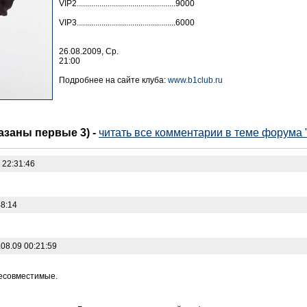
VIP2................................................9000
VIP3................................................6000
26.08.2009, Ср.
21:00
Подробнее на сайте клуба:
www.b1club.ru
казаны первые 3)
-
читать все комментарии в теме форума "h
 22:31:46
48:14
08.09 00:21:59
несовместимые.