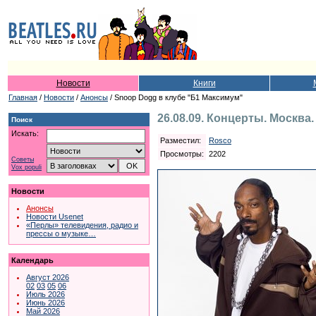
Новости
Книги
Главная
/
Новости
/
Анонсы
/ Snoop Dogg в клубе "Б1 Максимум"
26.08.09. Концерты. Москва
Поиск
Искать:
Разместил:
Rosco
Просмотры:
2202
Советы
Vox populi
Новости
Анонсы
Новости Usenet
«Перлы» телевидения, радио и
прессы о музыке…
Календарь
Август 2026
02
03
05
06
Июль 2026
Июнь 2026
Май 2026