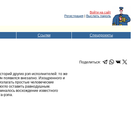
Войти на сайт
Регистрация
|
Выслать пароль
Ссылки
Спецпроекты
Поделиться:
сторий других рэп-исполнителей: то же
Он появился внезапно. Изощренного и
излагать простые человеческие
 могло оставить равнодушным.
чиналось восхождение известного
та-рэпа.