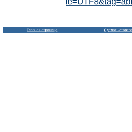
ie=UTF8&tag=ab
Главная страница
Сделать старто