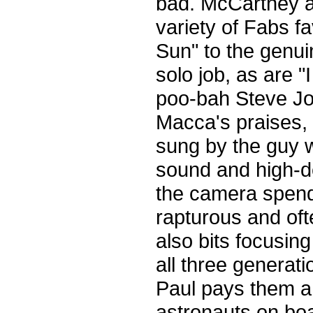
bad. McCartney a
variety of Fabs fav
Sun" to the genui
solo job, as are "
poo-bah Steve Jo
Macca's praises, 
sung by the guy w
sound and high-def
the camera spends
rapturous and oft
also bits focusin
all three generati
Paul pays them a 
astronauts on boa