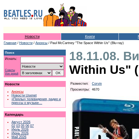
Новости
Книги
Главная
/
Новости
/
Анонсы
/ Paul McCartney "The Space Within Us" (Blu-ray)
18.11.08. В
Поиск
Искать:
Within Us" (
Советы
Vox populi
Разместил:
Corvin
Новости
Просмотры:
4670
Анонсы
Новости Usenet
«Перлы» телевидения, радио и
прессы о музыке…
Календарь
Август 2026
02
03
05
06
07
Июль 2026
Июнь 2026
Май 2026