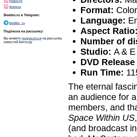
Новости
Format:
Colo
Анонсы
Beatles.ru в Telegram:
Language:
En
beatles_ru
Aspect Ratio
Подписка на рассылку:
Number of di
Вы можете
подписаться
на рассылку
новостей Битлз.ру
Studio:
A & E
DVD Release 
Run Time:
11
The eternal fasci
an audience for a
members, and that
Space Within US
(and broadcast in