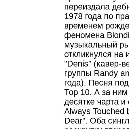
переиздала дебю
1978 года по пр
временем рожде
феномена Blondi
музыкальный ры
откликнулся на 
"Denis" (кавер-в
группы Randy an
года). Песня по
Тор 10. А за ни
десятке чарта и
Always Touched b
Dear". Оба синг