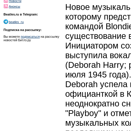
Новости
Новое музыкаль
Анонсы
которому предст
Beatles.ru в Telegram:
beatles_ru
командой Blondi
Подписка на рассылку:
существование в
Вы можете
подписаться
на рассылку
новостей Битлз.ру
Инициатором со
выступила вока
(Deborah Harry;
июля 1945 года)
Deborah успела 
официанткой в К
неоднократно сн
"Playboy" и отме
музыкальных ко