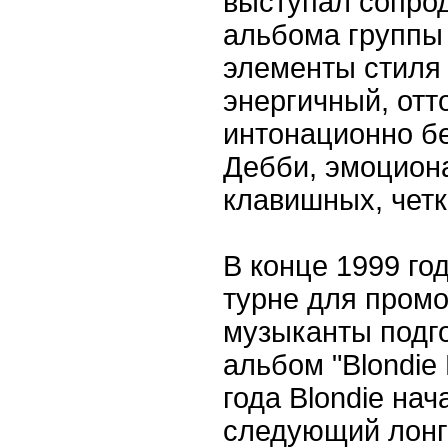
выступал сопро
альбома группы
элементы стиля 
энергичный, отт
интонационно б
Дебби, эмоцион
клавишных, четк
В конце 1999 го
турне для промо
музыканты подг
альбом "Blondie 
года Blondie нач
следующий лонг