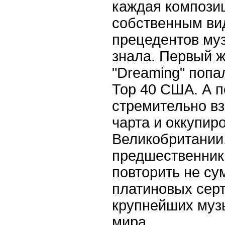
каждая компози
собственным ви
прецедентов му
знала. Первый ж
"Dreaming" попал
Тор 40 США. А п
стремительно в
чарта и оккупир
Великобритании.
предшественника 
повторить не су
платиновых сер
крупнейших муз
мира.