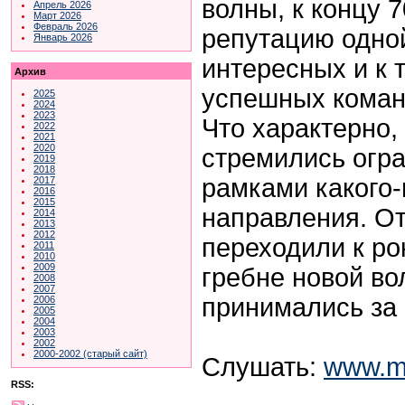
волны, к концу 
Апрель 2026
Март 2026
Февраль 2026
репутацию одно
Январь 2026
интересных и к 
Архив
успешных коман
2025
2024
2023
Что характерно,
2022
2021
2020
стремились огра
2019
2018
рамками какого-
2017
2016
2015
направления. От
2014
2013
2012
переходили к ро
2011
2010
2009
гребне новой во
2008
2007
принимались за 
2006
2005
2004
2003
2002
2000-2002 (старый сайт)
Слушать:
www.m
RSS: