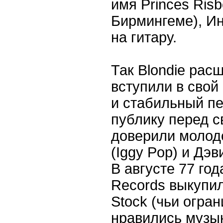
имя Princes Risb
Бирмингеме), И
на гитару.
Так Blondie рас
вступили в сво
и стабильный пе
публику перед 
доверили молод
(Iggy Pop) и Дэв
В августе 77 год
Records выкупила
Stock (чьи огра
нравились музык