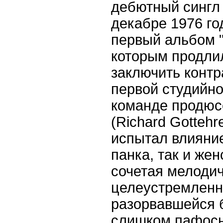
дебютный сингл "
декабре 1976 го
первый альбом "
которым продли
заключить контра
первой студийн
команде продюс
(Richard Gottehr
испытал влияние
панка, так и жен
сочетая мелодич
целеустремленно
разорвавшейся 
слишком пафосн