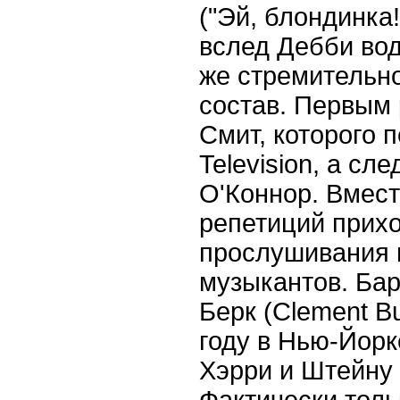
("Эй, блондинка!
вслед Дебби вод
же стремительн
состав. Первым
Смит, которого 
Television, а сл
О'Коннор. Вмес
репетиций прих
прослушивания 
музыкантов. Ба
Берк (Clement B
году в Нью-Йорк
Хэрри и Штейну 
Фактически толь