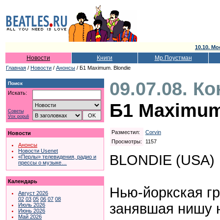
10.10. Мо
Новости
Книги
Мр.Поустман
Главная
/
Новости
/
Анонсы
/ Б1 Maximum. Blondie
09.07.08. К
Поиск
Искать:
Б1 Maximum
Советы
Vox populi
Разместил:
Corvin
Новости
Просмотры:
1157
Анонсы
Новости Usenet
BLONDIE (USA)
«Перлы» телевидения, радио и
прессы о музыке…
Календарь
Нью-йоркская гр
Август 2026
02
03
05
06
07
08
занявшая нишу н
Июль 2026
Июнь 2026
Май 2026