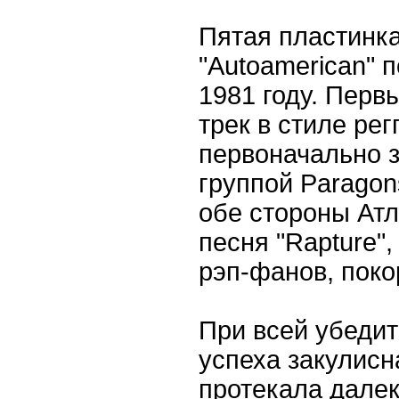
Пятая пластинк
"Autoamerican" 
1981 году. Перв
трек в стиле регг
первоначально з
группой Paragon
обе стороны Атл
песня "Rapture"
рэп-фанов, поко
При всей убеди
успеха закулис
протекала далек