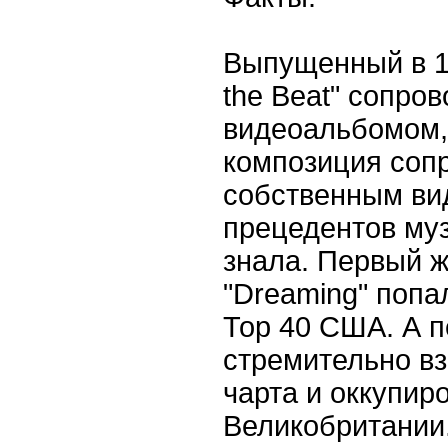
Выпущенный в 19
the Beat" сопр
видеоальбомом,
композиция соп
собственным ви
прецедентов му
знала. Первый ж
"Dreaming" попал
Тор 40 США. А п
стремительно в
чарта и оккупир
Великобритании