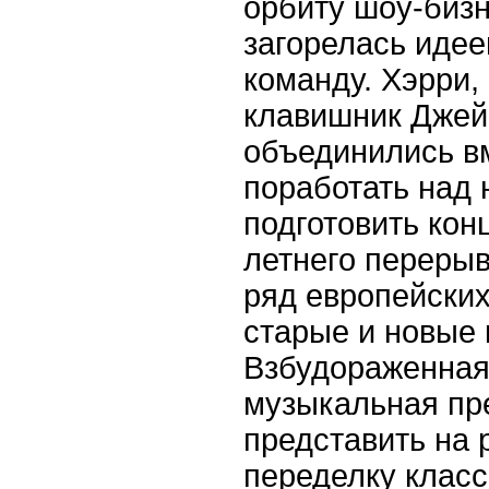
орбиту шоу-бизн
загорелась иде
команду. Хэрри,
клавишник Джей
объединились в
поработать над
подготовить кон
летнего перерыв
ряд европейских
старые и новые 
Взбудораженная
музыкальная пр
представить на р
переделку класс