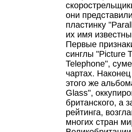
скорострельщики
они представил
пластинку "Paral
их имя известны
Первые признак
синглы "Picture T
Telephone", сум
чартах. Наконец
этого же альбома
Glass", оккупир
британского, а 
рейтинга, возгл
многих стран ми
Великобритании