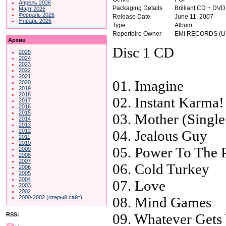
Апрель 2026
Packaging Details
Brilliant CD + DVD
Март 2026
Февраль 2026
Release Date
June 11, 2007
Январь 2026
Type
Album
Repertoire Owner
EMI RECORDS (U
Архив
Disc 1 CD
2025
2024
2023
2022
2021
01. Imagine
2020
2019
2018
02. Instant Karma!
2017
2016
2015
03. Mother (Single
2014
2013
04. Jealous Guy
2012
2011
2010
05. Power To The 
2009
2008
2007
06. Cold Turkey
2006
2005
2004
07. Love
2003
2002
08. Mind Games
2000-2002 (старый сайт)
09. Whatever Gets
RSS: