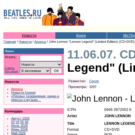
Новости
Книги
Мр.По
Главная
/
Новости
/
Анонсы
/ John Lennon "Lennon Legend" (Limited Edition) (CD+DVD)
11.06.07. C
Поиск
Искать:
Legend" (Li
Советы
Vox populi
Разместил:
Corvin
Новости
Просмотры:
3297
Анонсы
Новости Usenet
«Перлы» телевидения, радио и
прессы о музыке…
ICPN
0946 3972002 6
Календарь
Artist
JOHN LENNON
Август 2026
02
03
05
06
Title
LENNON LEGEND (
Июль 2026
Format
CD+DVD
Июнь 2026
Май 2026
Genre
POP