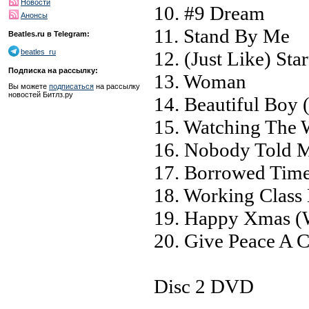
Новости
10. #9 Dream
Анонсы
11. Stand By Me
Beatles.ru в Telegram:
12. (Just Like) Sta
beatles_ru
Подписка на рассылку:
13. Woman
Вы можете
подписаться
на рассылку
новостей Битлз.ру
14. Beautiful Boy 
15. Watching The 
16. Nobody Told 
17. Borrowed Tim
18. Working Class
19. Happy Xmas (W
20. Give Peace A 
Disc 2 DVD