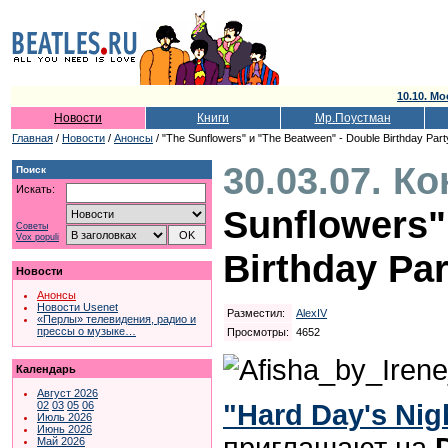
10.10. Мо
Новости
Книги
Мр.Поустман
Главная
/
Новости
/
Анонсы
/ "The Sunflowers" и "The Beatween" - Double Birthday Part
30.03.07. К
Поиск
Искать:
Sunflowers"
Советы
Vox populi
Birthday Par
Новости
Анонсы
Новости Usenet
Разместил:
AlexIV
«Перлы» телевидения, радио и
прессы о музыке…
Просмотры:
4652
Календарь
Август 2026
"Hard Day's Nigh
02
03
05
06
Июль 2026
Июнь 2026
приглашают на
Май 2026