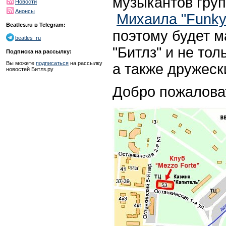
музыкантов груп
Новости
Анонсы
Михаила "Funk
Beatles.ru в Telegram:
поэтому будет м
beatles_ru
"Битлз" и не тол
Подписка на рассылку:
Вы можете
подписаться
на рассылку
а также дружеск
новостей Битлз.ру
Добро пожалова