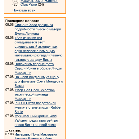
(22),
Maxwells Silver Hammer
(23),
Olga Palna
(24)
Показать всех
Последние новости:
09.08
Сильвия Холл раскрыла
подробности пьесы о матери
Джона Леннона
08.08
«Вот из каких нот
складывается этот
удивительный аккорд»: как
один человек с помощью
математики разгадал главную
гитарную загадку Битлз
08.08
Появились первые фото
Сирши Ронан в образе Линды
Маккартни
07.08
На Эбби-роуд снимут сцену
для фильмов Сэма Мендеса о
Битлз
07.08
Умер Пол Свон, участник
технической команды
Маккартни
07.08
PHIX и Битлз представили
куртку в стиле эпохи «Rubber
Soul»
07.08
Музыкальный критик Билл
Уаймен представил рейтинг
песен Битлз в новой книге
... статьи:
07.08
Интервью Пола Маккартни
Амелии Димольденберг