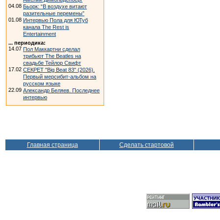
04.08
Бьорк: “В воздухе витают
разительные перемены”
01.08
Интервью Пола для ЮТуб
канала The Rest is
Entertainment
... периодика:
14.07
Пол Маккартни сделал
трибьют The Beatles на
свадьбе Тейлор Свифт
17.02
СЕКРЕТ "Big Beat 83" (2026).
Первый мерсибит-альбом на
русском языке
22.09
Александр Беляев. Последнее
интервью
Главная страница
Сделать стартовой