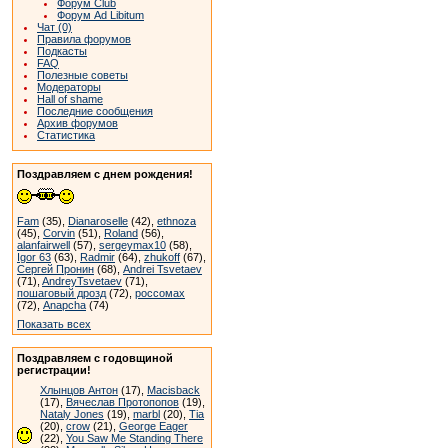
Форум Club
Форум Ad Libitum
Чат (0)
Правила форумов
Подкасты
FAQ
Полезные советы
Модераторы
Hall of shame
Последние сообщения
Архив форумов
Статистика
Поздравляем с днем рождения!
Fam
(35),
Dianaroselle
(42),
ethnoza
(45),
Corvin
(51),
Roland
(56),
alanfairwell
(57),
sergeymax10
(58),
Igor 63
(63),
Radmir
(64),
zhukoff
(67),
Сергей Пронин
(68),
Andrei Tsvetaev
(71),
AndreyTsvetaev
(71),
пошаговый дрозд
(72),
россомах
(72),
Anapcha
(74)
Показать всех
Поздравляем с годовщиной
регистрации!
Хлынцов Антон
(17),
Macisback
(17),
Вячеслав Протопопов
(19),
Nataly Jones
(19),
marbl
(20),
Tia
(20),
crow
(21),
George Eager
(22),
You Saw Me Standing There