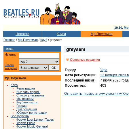
10.10. Мо
Новости
Книги
Мр.Поустман
Главная
/
Мр.Поустман
/
Клуб
/ greysem
greysem
Поиск
Искать:
Основные сведения
Советы
Vox populi
Город:
Уфа
Дата регистрации:
12 ноября 2023 г
Мр. Поустман
Последний визит:
7 июля 2026 года
Клуб
Просмотры:
403
Регистрация
Выслать пароль
Отправить письмо этому участнику Клу
Список участников
Мы помним
Клубная карта
Города
Дни рождения
Юбилеи регистрации
Все форумы
Форум Lost Lennon Tapes
Форум Photo
Форум Music General