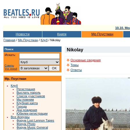
10.10. Мо
Новости
Книги
Мр.Поустман
Главная
/
Мр.Поустман
/
Клуб
/ Nikolay
Nikolay
Поиск
Искать:
Основные сведения
Темы
Советы
Vox populi
Ответы
Мр. Поустман
Клуб
Регистрация
Выслать пароль
Список участников
Мы помним
Клубная карта
Города
Дни рождения
Юбилеи регистрации
Все форумы
Форум Lost Lennon Tapes
Форум Photo
Форум Music General