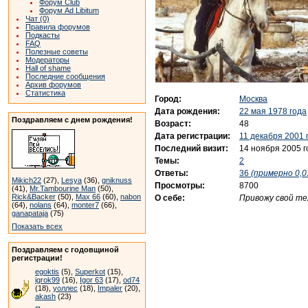
Форум Club
Форум Ad Libitum
Чат (0)
Правила форумов
Подкасты
FAQ
Полезные советы
Модераторы
Hall of shame
Последние сообщения
Архив форумов
Статистика
Город:
Москва
Дата рождения:
22 мая 1978 года
Поздравляем с днем рождения!
Возраст:
48
Дата регистрации:
11 декабря 2001 
Последний визит:
14 ноября 2005 г
Темы:
2
Ответы:
36
(примерно 0,0
Mikich22
(27),
Lesya
(36),
gniknuss
Просмотры:
8700
(41),
Mr.Tambourine Man
(50),
Rick&Backer
(50),
Max 66
(60),
nabon
О себе:
Привожу свой те
(64),
nolans
(64),
monter7
(66),
ganapataja
(75)
Показать всех
Поздравляем с годовщиной
регистрации!
egoktis
(5),
Superkot
(15),
igrok99
(16),
Igor 63
(17),
od74
(18),
уоллес
(18),
Impaler
(20),
akash
(23)