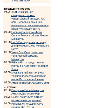
Показать всех
Последние новости:
08.08
«Вот из каких нот
складывается этот
удивительный аккорд»: как
один человек с помощью
математики разгадал главную
гитарную загадку Битлз
08.08
Появились первые фото
Сирши Ронан в образе Линды
Маккартни
07.08
На Эбби-роуд снимут сцену
для фильмов Сэма Мендеса о
Битлз
07.08
Умер Пол Свон, участник
технической команды
Маккартни
07.08
PHIX и Битлз представили
куртку в стиле эпохи «Rubber
Soul»
07.08
Музыкальный критик Билл
Уаймен представил рейтинг
песен Битлз в новой книге
07.08
Умер продюсер Уильям Орбит
... статьи:
07.08
Интервью Пола Маккартни
Амелии Димольденберг
04.08
Бьорк: “В воздухе витают
разительные перемены”
01.08
Интервью Пола для ЮТуб
канала The Rest is