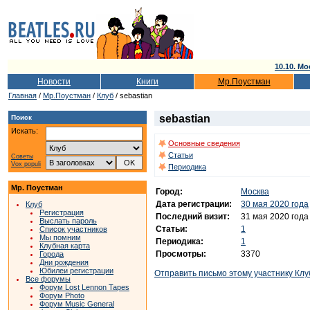
10.10. Мо
Новости
Книги
Мр.Поустман
Главная
/
Мр.Поустман
/
Клуб
/ sebastian
sebastian
Поиск
Искать:
Основные сведения
Статьи
Советы
Vox populi
Периодика
Мр. Поустман
Город:
Москва
Дата регистрации:
30 мая 2020 года
Клуб
Регистрация
Последний визит:
31 мая 2020 года
Выслать пароль
Статьи:
1
Список участников
Мы помним
Периодика:
1
Клубная карта
Просмотры:
3370
Города
Дни рождения
Юбилеи регистрации
Отправить письмо этому участнику Клу
Все форумы
Форум Lost Lennon Tapes
Форум Photo
Форум Music General