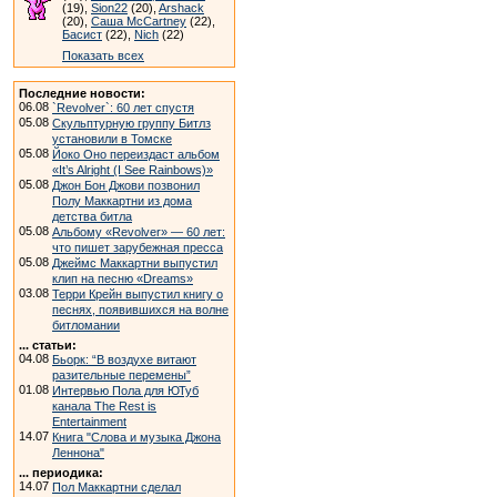
(19),
Sion22
(20),
Arshack
(20),
Саша McCartney
(22),
Басист
(22),
Nich
(22)
Показать всех
Последние новости:
06.08
`Revolver`: 60 лет спустя
05.08
Скульптурную группу Битлз
установили в Томске
05.08
Йоко Оно переиздаст альбом
«It’s Alright (I See Rainbows)»
05.08
Джон Бон Джови позвонил
Полу Маккартни из дома
детства битла
05.08
Альбому «Revolver» — 60 лет:
что пишет зарубежная пресса
05.08
Джеймс Маккартни выпустил
клип на песню «Dreams»
03.08
Терри Крейн выпустил книгу о
песнях, появившихся на волне
битломании
... статьи:
04.08
Бьорк: “В воздухе витают
разительные перемены”
01.08
Интервью Пола для ЮТуб
канала The Rest is
Entertainment
14.07
Книга "Слова и музыка Джона
Леннона"
... периодика:
14.07
Пол Маккартни сделал