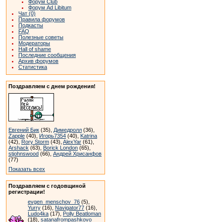
Форум Club
Форум Ad Libitum
Чат (0)
Правила форумов
Подкасты
FAQ
Полезные советы
Модераторы
Hall of shame
Последние сообщения
Архив форумов
Статистика
Поздравляем с днем рождения!
Евгений Бик
(35),
Димедролл
(36),
Zapple
(40),
Игорь7354
(40),
Katrina
(42),
Rory Storm
(43),
AlexYar
(61),
Arshack
(63),
Borick London
(65),
stjohnswood
(66),
Андрей Хрисанфов
(77)
Показать всех
Поздравляем с годовщиной
регистрации!
evgen_menschov_76
(5),
Yurry
(16),
Navigator77
(16),
Ludo4ka
(17),
Polly Beatloman
(18),
satanafrompashkovo