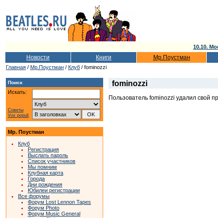
10.10. Мо
Новости
Книги
Мр.Поустман
Главная
/
Мр.Поустман
/
Клуб
/ fominozzi
fominozzi
Поиск
Искать:
Пользователь fominozzi удалил свой п
Советы
Vox populi
Мр. Поустман
Клуб
Регистрация
Выслать пароль
Список участников
Мы помним
Клубная карта
Города
Дни рождения
Юбилеи регистрации
Все форумы
Форум Lost Lennon Tapes
Форум Photo
Форум Music General