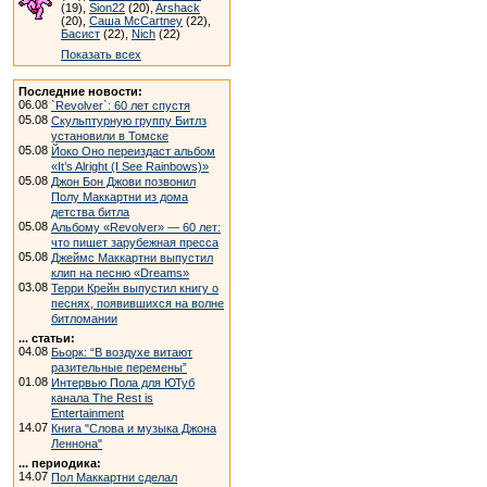
(19),
Sion22
(20),
Arshack
(20),
Саша McCartney
(22),
Басист
(22),
Nich
(22)
Показать всех
Последние новости:
06.08
`Revolver`: 60 лет спустя
05.08
Скульптурную группу Битлз
установили в Томске
05.08
Йоко Оно переиздаст альбом
«It’s Alright (I See Rainbows)»
05.08
Джон Бон Джови позвонил
Полу Маккартни из дома
детства битла
05.08
Альбому «Revolver» — 60 лет:
что пишет зарубежная пресса
05.08
Джеймс Маккартни выпустил
клип на песню «Dreams»
03.08
Терри Крейн выпустил книгу о
песнях, появившихся на волне
битломании
... статьи:
04.08
Бьорк: “В воздухе витают
разительные перемены”
01.08
Интервью Пола для ЮТуб
канала The Rest is
Entertainment
14.07
Книга "Слова и музыка Джона
Леннона"
... периодика:
14.07
Пол Маккартни сделал