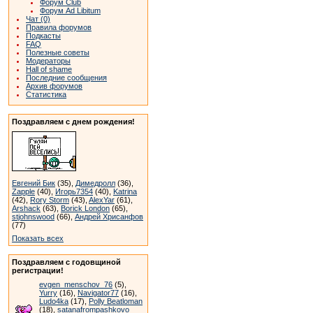
Форум Club
Форум Ad Libitum
Чат (0)
Правила форумов
Подкасты
FAQ
Полезные советы
Модераторы
Hall of shame
Последние сообщения
Архив форумов
Статистика
Поздравляем с днем рождения!
Евгений Бик
(35),
Димедролл
(36),
Zapple
(40),
Игорь7354
(40),
Katrina
(42),
Rory Storm
(43),
AlexYar
(61),
Arshack
(63),
Borick London
(65),
stjohnswood
(66),
Андрей Хрисанфов
(77)
Показать всех
Поздравляем с годовщиной
регистрации!
evgen_menschov_76
(5),
Yurry
(16),
Navigator77
(16),
Ludo4ka
(17),
Polly Beatloman
(18),
satanafrompashkovo