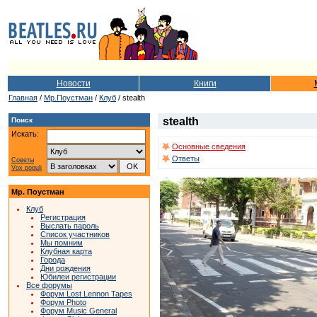
Новости
Книги
Главная
/
Мр.Поустман
/
Клуб
/ stealth
stealth
Поиск
Искать:
Основные сведения
Ответы
Советы
Vox populi
Мр. Поустман
Клуб
Регистрация
Выслать пароль
Список участников
Мы помним
Клубная карта
Города
Дни рождения
Юбилеи регистрации
Все форумы
Форум Lost Lennon Tapes
Форум Photo
Форум Music General