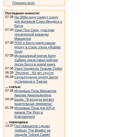
Показать всех
Последние новости:
07.08
На Эбби-роуд снимут сцену
для фильмов Сэма Мендеса о
Битлз
07.08
Умер Пол Свон, участник
технической команды
Маккартни
07.08
PHIX и Битлз представили
куртку в стиле эпохи «Rubber
Soul»
07.08
Музыкальный критик Билл
Уаймен представил рейтинг
песен Битлз в новой книге
07.08
Умер продюсер Уильям Орбит
06.08
`Revolver`: 60 лет спустя
05.08
Скульптурную группу Битлз
установили в Томске
... статьи:
07.08
Интервью Пола Маккартни
Амелии Димольденберг
04.08
Бьорк: “В воздухе витают
разительные перемены”
01.08
Интервью Пола для ЮТуб
канала The Rest is
Entertainment
... периодика:
14.07
Пол Маккартни сделал
трибьют The Beatles на
свадьбе Тейлор Свифт