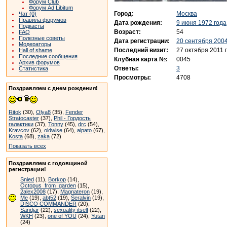
Форум Club
Форум Ad Libitum
Город:
Москва
Чат (0)
Правила форумов
Дата рождения:
9 июня 1972 года
Подкасты
Возраст:
54
FAQ
Полезные советы
Дата регистрации:
20 сентября 2004
Модераторы
Последний визит:
27 октября 2011 
Hall of shame
Последние сообщения
Клубная карта №:
0045
Архив форумов
Ответы:
3
Статистика
Просмотры:
4708
Поздравляем с днем рождения!
Ritok
(30),
Olya8
(35),
Fender
Stratocaster
(37),
Phil - Гордость
галактики
(37),
Tonny
(45),
drc
(54),
Kravcov
(62),
oldwise
(64),
alpato
(67),
Kosta
(68),
zaka
(72)
Показать всех
Поздравляем с годовщиной
регистрации!
Snied
(11),
Borkop
(14),
Octopus_from_garden
(15),
2alex2008
(17),
Magnateron
(19),
Me
(19),
abt52
(19),
Seralvin
(19),
DISCO COMMANDER
(20),
Sandjar
(22),
sexuality itself
(22),
WKH
(23),
one of YOU
(24),
Yutan
(24)