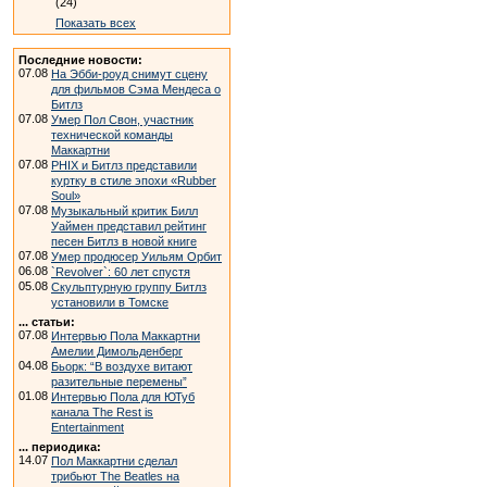
(24)
Показать всех
Последние новости:
07.08
На Эбби-роуд снимут сцену
для фильмов Сэма Мендеса о
Битлз
07.08
Умер Пол Свон, участник
технической команды
Маккартни
07.08
PHIX и Битлз представили
куртку в стиле эпохи «Rubber
Soul»
07.08
Музыкальный критик Билл
Уаймен представил рейтинг
песен Битлз в новой книге
07.08
Умер продюсер Уильям Орбит
06.08
`Revolver`: 60 лет спустя
05.08
Скульптурную группу Битлз
установили в Томске
... статьи:
07.08
Интервью Пола Маккартни
Амелии Димольденберг
04.08
Бьорк: “В воздухе витают
разительные перемены”
01.08
Интервью Пола для ЮТуб
канала The Rest is
Entertainment
... периодика:
14.07
Пол Маккартни сделал
трибьют The Beatles на