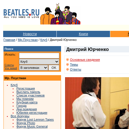
Новости
Книги
Главная
/
Мр.Поустман
/
Клуб
/ Дмитрий Юрченко
Дмитрий Юрченко
Поиск
Искать:
Основные сведения
Темы
Советы
Vox populi
Ответы
Мр. Поустман
Клуб
Регистрация
Выслать пароль
Список участников
Мы помним
Клубная карта
Города
Дни рождения
Юбилеи регистрации
Все форумы
Форум Lost Lennon Tapes
Форум Photo
Форум Music General