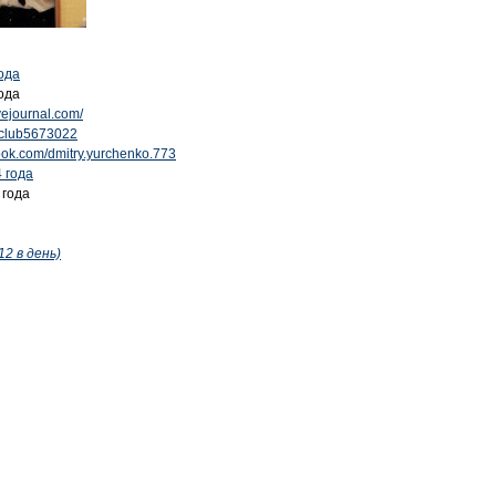
года
ода
ivejournal.com/
u/club5673022
ook.com/dmitry.yurchenko.773
 года
 года
12 в день)