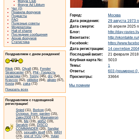
Форум Club
Форум Ad Libitum
Чат (0)
Правила форумов
Город:
Москва
Подкасты
FAQ
Дата рождения:
29 августа 1973 
Полезные советы
Дата смерти:
26 апреля 2025 г
Модераторы
Hall of shame
Блог:
http://day-ravies.l
Последние сообщения
Вконтакте:
http://vkontakte.r
Архив форумов
Статистика
Facebook:
https://www.faceb
Дата регистрации:
14 сентября 2004
Последний визит:
21 февраля 2018
Поздравляем с днем рождения!
Клубная карта №:
S010
Темы:
1
Ritok
(30),
Olya8
(35),
Fender
Ответы:
603
(примерно 0,
Stratocaster
(37),
Phil - Гордость
галактики
(37),
Tonny
(45),
drc
(54),
Просмотры:
33664
Kravcov
(62),
oldwise
(64),
alpato
(67),
Kosta
(68),
zaka
(72)
Мы помним
Показать всех
Поздравляем с годовщиной
регистрации!
Snied
(11),
Borkop
(14),
Octopus_from_garden
(15),
2alex2008
(17),
Magnateron
(19),
Me
(19),
abt52
(19),
Seralvin
(19),
DISCO
COMMANDER
(20),
Sandjar
(22),
sexuality itself
(22),
WKH
(23),
one of YOU
(24),
Yutan