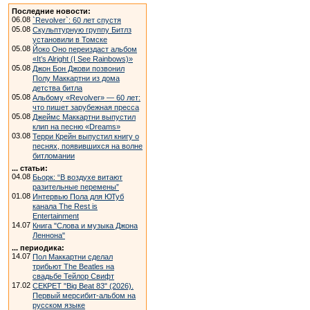
Последние новости:
06.08
`Revolver`: 60 лет спустя
05.08
Скульптурную группу Битлз
установили в Томске
05.08
Йоко Оно переиздаст альбом
«It’s Alright (I See Rainbows)»
05.08
Джон Бон Джови позвонил
Полу Маккартни из дома
детства битла
05.08
Альбому «Revolver» — 60 лет:
что пишет зарубежная пресса
05.08
Джеймс Маккартни выпустил
клип на песню «Dreams»
03.08
Терри Крейн выпустил книгу о
песнях, появившихся на волне
битломании
... статьи:
04.08
Бьорк: “В воздухе витают
разительные перемены”
01.08
Интервью Пола для ЮТуб
канала The Rest is
Entertainment
14.07
Книга "Слова и музыка Джона
Леннона"
... периодика:
14.07
Пол Маккартни сделал
трибьют The Beatles на
свадьбе Тейлор Свифт
17.02
СЕКРЕТ "Big Beat 83" (2026).
Первый мерсибит-альбом на
русском языке