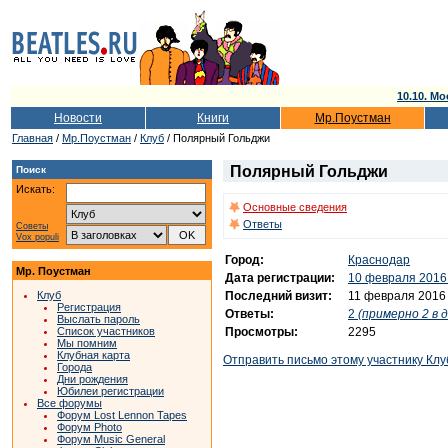
10.10. Мо
Новости
Книги
Мр.Поустман
Главная
/
Мр.Поустман
/
Клуб
/ Полярный Гольджи
Полярный Гольджи
Поиск
Искать:
Основные сведения
Ответы
Советы
Vox populi
Город:
Краснодар
Мр. Поустман
Дата регистрации:
10 февраля 2016
Последний визит:
11 февраля 2016
Клуб
Регистрация
Ответы:
2
(примерно 2 в д
Выслать пароль
Просмотры:
2295
Список участников
Мы помним
Клубная карта
Отправить письмо этому участнику Клу
Города
Дни рождения
Юбилеи регистрации
Все форумы
Форум Lost Lennon Tapes
Форум Photo
Форум Music General