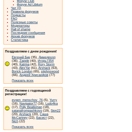
Форум Club
Форум Ad Libitum
Чат (0)
Правила форумов
Подкасты
FAQ
Полезные советы
Модераторы
Hall of shame
Последние сообщения
Архив форумов
Статистика
Поздравляем с днем рождения!
Евгений Бик
(35),
Димедролл
(36),
Zapple
(40),
Игорь7354
(40),
Katrina
(42),
Rory Storm
(43),
AlexYar
(61),
Arshack
(63),
Borick London
(65),
stjohnswood
(66),
Андрей Хрисанфов
(77)
Показать всех
Поздравляем с годовщиной
регистрации!
evgen_menschov_76
(5),
Yurry
(16),
Navigator77
(16),
Ludo4ka
(17),
Polly Beatloman
(18),
satanafrompashkovo
(19),
Sion22
(20),
Arshack
(20),
Саша
McCartney
(22),
Басист
(22),
Nich
(22)
Показать всех