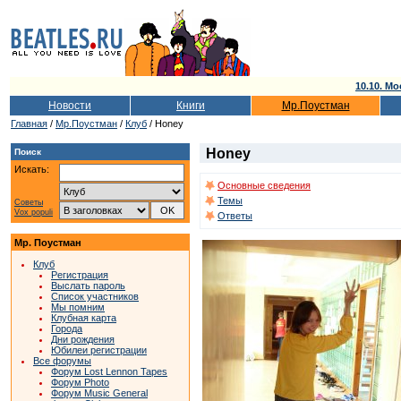
10.10. Мо
Новости
Книги
Мр.Поустман
Главная
/
Мр.Поустман
/
Клуб
/ Honey
Honey
Поиск
Искать:
Основные сведения
Темы
Советы
Vox populi
Ответы
Мр. Поустман
Клуб
Регистрация
Выслать пароль
Список участников
Мы помним
Клубная карта
Города
Дни рождения
Юбилеи регистрации
Все форумы
Форум Lost Lennon Tapes
Форум Photo
Форум Music General