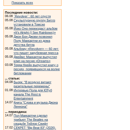
Показать всех
Последние новости:
06.08
`Revolver`: 60 лет спустя
05.08
Скульптурную группу Битлз
установили в Томске
05.08
Йоко Оно переиздаст альбом
«It’s Alright (I See Rainbows)»
05.08
Джон Бон Джови позвонил
Полу Маккартни из дома
детства битла
05.08
Альбому «Revolver» — 60 лет:
что пишет зарубежная пресса
05.08
Джеймс Маккартни выпустил
клип на песню «Dreams»
03.08
Терри Крейн выпустил книгу о
песнях, появившихся на волне
битломании
... статьи:
04.08
Бьорк: “В воздухе витают
разительные перемены”
01.08
Интервью Пола для ЮТуб
канала The Rest is
Entertainment
14.07
Книга "Слова и музыка Джона
Леннона"
... периодика:
14.07
Пол Маккартни сделал
трибьют The Beatles на
свадьбе Тейлор Свифт
17.02
СЕКРЕТ "Big Beat 83" (2026).