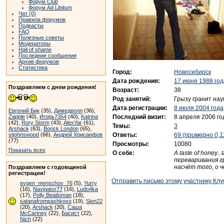
Форум Club
Форум Ad Libitum
Чат (0)
Правила форумов
Подкасты
FAQ
Полезные советы
Модераторы
Hall of shame
Последние сообщения
Архив форумов
Статистика
Город:
Новосибирск
Дата рождения:
17 июня 1988 год
Поздравляем с днем рождения!
Возраст:
38
Род занятий:
Грызу гранит нау
Дата регистрации:
8 июля 2004 года
Евгений Бик
(35),
Димедролл
(36),
Последний визит:
8 апреля 2006 го
Zapple
(40),
Игорь7354
(40),
Katrina
(42),
Rory Storm
(43),
AlexYar
(61),
Темы:
3
Arshack
(63),
Borick London
(65),
Ответы:
69
(примерно 0,11
stjohnswood
(66),
Андрей Хрисанфов
(77)
Просмотры:
10080
Показать всех
О себе:
A taste of honey.
переваривания г
насчёт того, о 
Поздравляем с годовщиной
регистрации!
Отправить письмо этому участнику Клу
evgen_menschov_76
(5),
Yurry
(16),
Navigator77
(16),
Ludo4ka
(17),
Polly Beatloman
(18),
satanafrompashkovo
(19),
Sion22
(20),
Arshack
(20),
Саша
McCartney
(22),
Басист
(22),
Nich
(22)