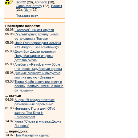
Sion22
(20),
Arshack
(20),
Саша McCartney
(22),
Басист
(22),
Nich
(22)
Показать всех
Последние новости:
06.08
`Revolver`: 60 лет спустя
05.08
Скульптурную группу Битлз
установили в Томске
05.08
Йоко Оно переиздаст альбом
«It’s Alright (I See Rainbows)»
05.08
Джон Бон Джови позвонил
Полу Маккартни из дома
детства битла
05.08
Альбому «Revolver» — 60 лет:
что пишет зарубежная пресса
05.08
Джеймс Маккартни выпустил
клип на песню «Dreams»
03.08
Терри Крейн выпустил книгу о
песнях, появившихся на волне
битломании
... статьи:
04.08
Бьорк: “В воздухе витают
разительные перемены”
01.08
Интервью Пола для ЮТуб
канала The Rest is
Entertainment
14.07
Книга "Слова и музыка Джона
Леннона"
... периодика:
14.07
Пол Маккартни сделал