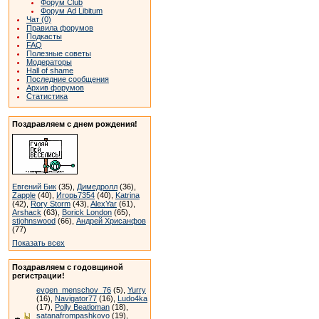
Форум Club
Форум Ad Libitum
Чат (0)
Правила форумов
Подкасты
FAQ
Полезные советы
Модераторы
Hall of shame
Последние сообщения
Архив форумов
Статистика
Поздравляем с днем рождения!
Евгений Бик
(35),
Димедролл
(36),
Zapple
(40),
Игорь7354
(40),
Katrina
(42),
Rory Storm
(43),
AlexYar
(61),
Arshack
(63),
Borick London
(65),
stjohnswood
(66),
Андрей Хрисанфов
(77)
Показать всех
Поздравляем с годовщиной
регистрации!
evgen_menschov_76
(5),
Yurry
(16),
Navigator77
(16),
Ludo4ka
(17),
Polly Beatloman
(18),
satanafrompashkovo
(19),