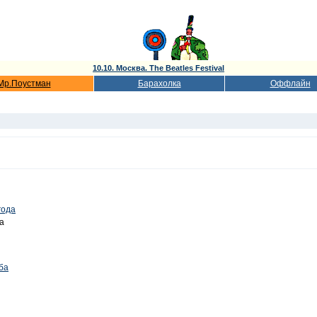
10.10. Москва. The Beatles Festival
Мр.Поустман
Барахолка
Оффлайн
года
а
ба