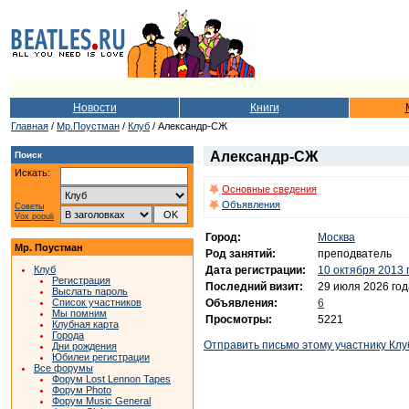
Новости
Книги
Главная
/
Мр.Поустман
/
Клуб
/ Александр-СЖ
Александр-СЖ
Поиск
Искать:
Основные сведения
Объявления
Советы
Vox populi
Город:
Москва
Мр. Поустман
Род занятий:
преподватель
Дата регистрации:
10 октября 2013 
Клуб
Регистрация
Последний визит:
29 июля 2026 год
Выслать пароль
Объявления:
6
Список участников
Мы помним
Просмотры:
5221
Клубная карта
Города
Отправить письмо этому участнику Клу
Дни рождения
Юбилеи регистрации
Все форумы
Форум Lost Lennon Tapes
Форум Photo
Форум Music General