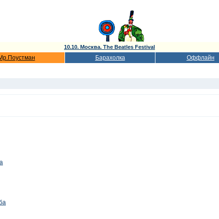
10.10. Москва. The Beatles Festival
Мр.Поустман
Барахолка
Оффлайн
а
ба