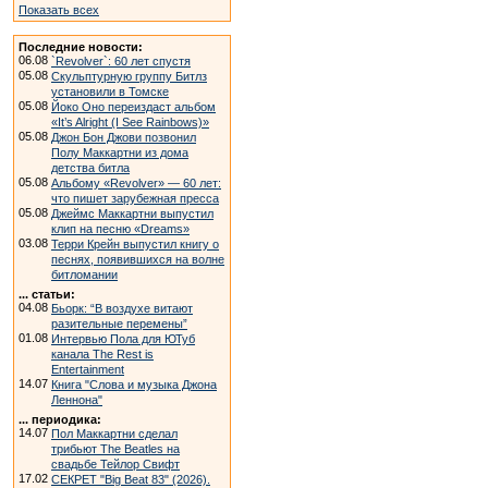
Показать всех
Последние новости:
06.08
`Revolver`: 60 лет спустя
05.08
Скульптурную группу Битлз
установили в Томске
05.08
Йоко Оно переиздаст альбом
«It’s Alright (I See Rainbows)»
05.08
Джон Бон Джови позвонил
Полу Маккартни из дома
детства битла
05.08
Альбому «Revolver» — 60 лет:
что пишет зарубежная пресса
05.08
Джеймс Маккартни выпустил
клип на песню «Dreams»
03.08
Терри Крейн выпустил книгу о
песнях, появившихся на волне
битломании
... статьи:
04.08
Бьорк: “В воздухе витают
разительные перемены”
01.08
Интервью Пола для ЮТуб
канала The Rest is
Entertainment
14.07
Книга "Слова и музыка Джона
Леннона"
... периодика:
14.07
Пол Маккартни сделал
трибьют The Beatles на
свадьбе Тейлор Свифт
17.02
СЕКРЕТ "Big Beat 83" (2026).