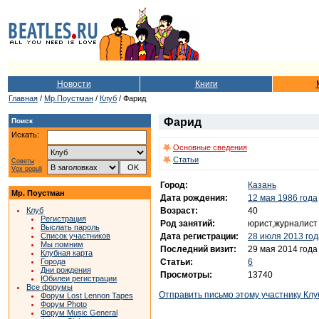
Новости
Книги
Главная
/
Мр.Поустман
/
Клуб
/ Фарид
Фарид
Поиск
Искать:
Основные сведения
Статьи
Советы
Vox populi
Город:
Казань
Мр. Поустман
Дата рождения:
12 мая 1986 года
Возраст:
40
Клуб
Регистрация
Род занятий:
юрист,журналист
Выслать пароль
Дата регистрации:
28 июля 2013 год
Список участников
Мы помним
Последний визит:
29 мая 2014 года
Клубная карта
Статьи:
6
Города
Дни рождения
Просмотры:
13740
Юбилеи регистрации
Все форумы
Отправить письмо этому участнику Клу
Форум Lost Lennon Tapes
Форум Photo
Форум Music General