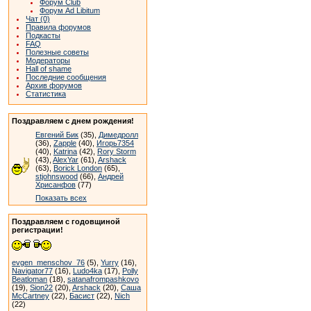
Форум Club
Форум Ad Libitum
Чат (0)
Правила форумов
Подкасты
FAQ
Полезные советы
Модераторы
Hall of shame
Последние сообщения
Архив форумов
Статистика
Поздравляем с днем рождения!
Евгений Бик
(35),
Димедролл
(36),
Zapple
(40),
Игорь7354
(40),
Katrina
(42),
Rory Storm
(43),
AlexYar
(61),
Arshack
(63),
Borick London
(65),
stjohnswood
(66),
Андрей
Хрисанфов
(77)
Показать всех
Поздравляем с годовщиной
регистрации!
evgen_menschov_76
(5),
Yurry
(16),
Navigator77
(16),
Ludo4ka
(17),
Polly
Beatloman
(18),
satanafrompashkovo
(19),
Sion22
(20),
Arshack
(20),
Саша
McCartney
(22),
Басист
(22),
Nich
(22)