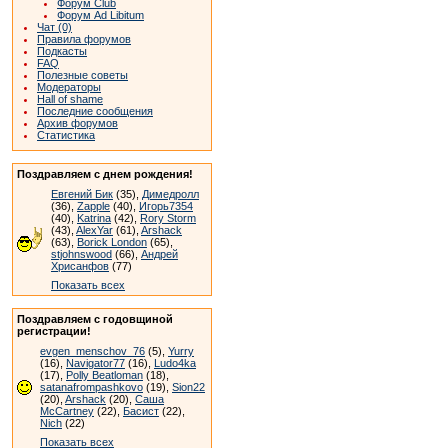
Форум Club
Форум Ad Libitum
Чат (0)
Правила форумов
Подкасты
FAQ
Полезные советы
Модераторы
Hall of shame
Последние сообщения
Архив форумов
Статистика
Поздравляем с днем рождения!
Евгений Бик
(35),
Димедролл
(36),
Zapple
(40),
Игорь7354
(40),
Katrina
(42),
Rory Storm
(43),
AlexYar
(61),
Arshack
(63),
Borick London
(65),
stjohnswood
(66),
Андрей
Хрисанфов
(77)
Показать всех
Поздравляем с годовщиной
регистрации!
evgen_menschov_76
(5),
Yurry
(16),
Navigator77
(16),
Ludo4ka
(17),
Polly Beatloman
(18),
satanafrompashkovo
(19),
Sion22
(20),
Arshack
(20),
Саша
McCartney
(22),
Басист
(22),
Nich
(22)
Показать всех