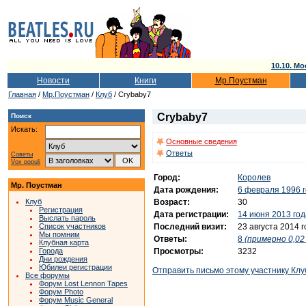
10.10. Мо
Новости
Книги
Мр.Поустман
Главная
/
Мр.Поустман
/
Клуб
/ Crybaby7
Crybaby7
Поиск
Искать:
Основные сведения
Ответы
Советы
Vox populi
Город:
Королев
Мр. Поустман
Дата рождения:
6 февраля 1996 
Возраст:
30
Клуб
Регистрация
Дата регистрации:
14 июня 2013 год
Выслать пароль
Последний визит:
23 августа 2014 
Список участников
Мы помним
Ответы:
8
(примерно 0,02 
Клубная карта
Просмотры:
3232
Города
Дни рождения
Юбилеи регистрации
Отправить письмо этому участнику Клу
Все форумы
Форум Lost Lennon Tapes
Форум Photo
Форум Music General