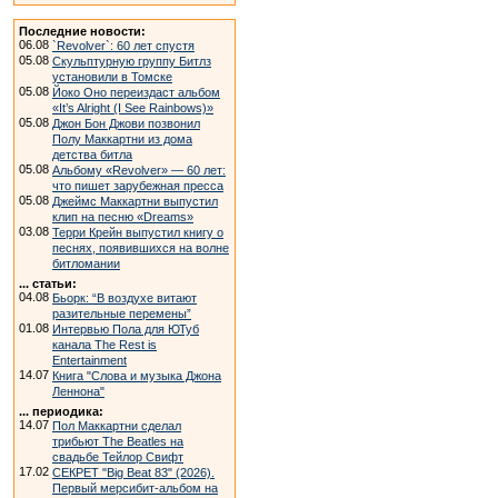
Последние новости:
06.08
`Revolver`: 60 лет спустя
05.08
Скульптурную группу Битлз
установили в Томске
05.08
Йоко Оно переиздаст альбом
«It’s Alright (I See Rainbows)»
05.08
Джон Бон Джови позвонил
Полу Маккартни из дома
детства битла
05.08
Альбому «Revolver» — 60 лет:
что пишет зарубежная пресса
05.08
Джеймс Маккартни выпустил
клип на песню «Dreams»
03.08
Терри Крейн выпустил книгу о
песнях, появившихся на волне
битломании
... статьи:
04.08
Бьорк: “В воздухе витают
разительные перемены”
01.08
Интервью Пола для ЮТуб
канала The Rest is
Entertainment
14.07
Книга "Слова и музыка Джона
Леннона"
... периодика:
14.07
Пол Маккартни сделал
трибьют The Beatles на
свадьбе Тейлор Свифт
17.02
СЕКРЕТ "Big Beat 83" (2026).
Первый мерсибит-альбом на