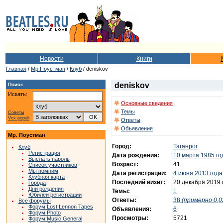
Новости
Книги
Главная
/
Мр.Поустман
/
Клуб
/ deniskov
deniskov
Поиск
Искать:
Основные сведения
Темы
Советы
Vox populi
Ответы
Объявления
Мр. Поустман
Город:
Таганрог
Клуб
Регистрация
Дата рождения:
10 марта 1985 го
Выслать пароль
Возраст:
41
Список участников
Мы помним
Дата регистрации:
4 июня 2013 года
Клубная карта
Последний визит:
20 декабря 2019 
Города
Дни рождения
Темы:
1
Юбилеи регистрации
Ответы:
38
(примерно 0,0
Все форумы
Форум Lost Lennon Tapes
Объявления:
6
Форум Photo
Просмотры:
5721
Форум Music General