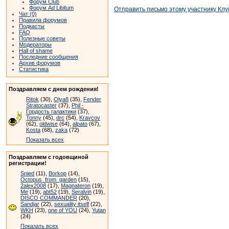
Форум Club
Форум Ad Libitum
Отправить письмо этому участнику Клу
Чат (0)
Правила форумов
Подкасты
FAQ
Полезные советы
Модераторы
Hall of shame
Последние сообщения
Архив форумов
Статистика
Поздравляем с днем рождения!
Ritok
(30),
Olya8
(35),
Fender
Stratocaster
(37),
Phil -
Гордость галактики
(37),
Tonny
(45),
drc
(54),
Kravcov
(62),
oldwise
(64),
alpato
(67),
Kosta
(68),
zaka
(72)
Показать всех
Поздравляем с годовщиной
регистрации!
Snied
(11),
Borkop
(14),
Octopus_from_garden
(15),
2alex2008
(17),
Magnateron
(19),
Me
(19),
abt52
(19),
Seralvin
(19),
DISCO COMMANDER
(20),
Sandjar
(22),
sexuality itself
(22),
WKH
(23),
one of YOU
(24),
Yutan
(24)
Показать всех