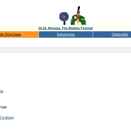
10.10. Москва. The Beatles Festival
Мр.Поустман
Барахолка
Оффлайн
да
года
2 в день)