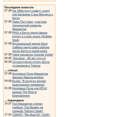
Последние новости:
07.08
На Эбби-роуд снимут сцену
для фильмов Сэма Мендеса о
Битлз
07.08
Умер Пол Свон, участник
технической команды
Маккартни
07.08
PHIX и Битлз представили
куртку в стиле эпохи «Rubber
Soul»
07.08
Музыкальный критик Билл
Уаймен представил рейтинг
песен Битлз в новой книге
07.08
Умер продюсер Уильям Орбит
06.08
`Revolver`: 60 лет спустя
05.08
Скульптурную группу Битлз
установили в Томске
... статьи:
07.08
Интервью Пола Маккартни
Амелии Димольденберг
04.08
Бьорк: “В воздухе витают
разительные перемены”
01.08
Интервью Пола для ЮТуб
канала The Rest is
Entertainment
... периодика:
14.07
Пол Маккартни сделал
трибьют The Beatles на
свадьбе Тейлор Свифт
17.02
СЕКРЕТ "Big Beat 83" (2026).