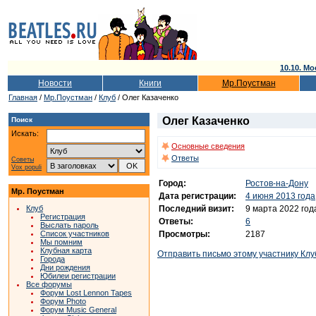
10.10. Мо
Новости
Книги
Мр.Поустман
Главная
/
Мр.Поустман
/
Клуб
/ Олег Казаченко
Олег Казаченко
Поиск
Искать:
Основные сведения
Ответы
Советы
Vox populi
Город:
Ростов-на-Дону
Мр. Поустман
Дата регистрации:
4 июня 2013 года
Последний визит:
9 марта 2022 год
Клуб
Регистрация
Ответы:
6
Выслать пароль
Просмотры:
2187
Список участников
Мы помним
Клубная карта
Отправить письмо этому участнику Клу
Города
Дни рождения
Юбилеи регистрации
Все форумы
Форум Lost Lennon Tapes
Форум Photo
Форум Music General