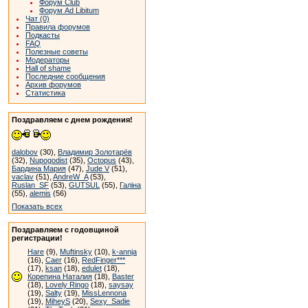
Форум Club
Форум Ad Libitum
Чат (0)
Правила форумов
Подкасты
FAQ
Полезные советы
Модераторы
Hall of shame
Последние сообщения
Архив форумов
Статистика
Поздравляем с днем рождения!
dalobov
(30),
Владимир Золотарёв
(32),
Nupogodist
(35),
Octopus
(43),
Бардина Мария
(47),
Jude V
(51),
vaclav
(51),
AndreW_A
(53),
Ruslan_SF
(53),
GUTSUL
(55),
Галіна
(55),
alemis
(56)
Показать всех
Поздравляем с годовщиной
регистрации!
Hare
(9),
Muftinsky
(10),
k-annja
(16),
Caer
(16),
RedFinger***
(17),
ksan
(18),
edulet
(18),
Корепина Наталия
(18),
Baster
(18),
Lovely Ringo
(18),
saysay
(19),
Salty
(19),
MissLennona
(19),
MiheyS
(20),
Sexy_Sadie