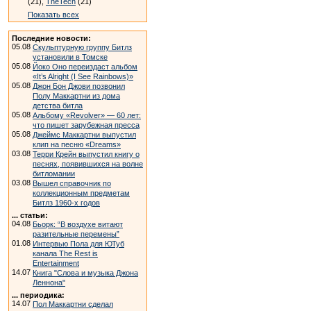
(21),
TheTech
(21)
Показать всех
Последние новости:
05.08
Скульптурную группу Битлз
установили в Томске
05.08
Йоко Оно переиздаст альбом
«It’s Alright (I See Rainbows)»
05.08
Джон Бон Джови позвонил
Полу Маккартни из дома
детства битла
05.08
Альбому «Revolver» — 60 лет:
что пишет зарубежная пресса
05.08
Джеймс Маккартни выпустил
клип на песню «Dreams»
03.08
Терри Крейн выпустил книгу о
песнях, появившихся на волне
битломании
03.08
Вышел справочник по
коллекционным предметам
Битлз 1960-х годов
... статьи:
04.08
Бьорк: “В воздухе витают
разительные перемены”
01.08
Интервью Пола для ЮТуб
канала The Rest is
Entertainment
14.07
Книга "Слова и музыка Джона
Леннона"
... периодика:
14.07
Пол Маккартни сделал