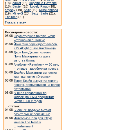
(18),
edulet
(18),
Корепина Наталия
(18),
Baster
(18),
Lovely Ringo
(18),
saysay
(19),
Salty
(19),
MissLennona
(19),
MiheyS
(20),
Sexy_Sadie
(21),
TheTech
(21)
Показать всех
Последние новости:
05.08
Скульптурную группу Битлз
установили в Томске
05.08
Йоко Оно переиздаст альбом
«It’s Alright (I See Rainbows)»
05.08
Джон Бон Джови позвонил
Полу Маккартни из дома
детства битла
05.08
Альбому «Revolver» — 60 лет:
что пишет зарубежная пресса
05.08
Джеймс Маккартни выпустил
клип на песню «Dreams»
03.08
Терри Крейн выпустил книгу о
песнях, появившихся на волне
битломании
03.08
Вышел справочник по
коллекционным предметам
Битлз 1960-х годов
... статьи:
04.08
Бьорк: “В воздухе витают
разительные перемены”
01.08
Интервью Пола для ЮТуб
канала The Rest is
Entertainment