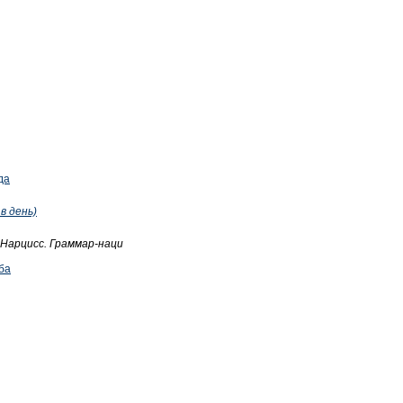
да
в день)
Нарцисс. Граммар-наци
ба