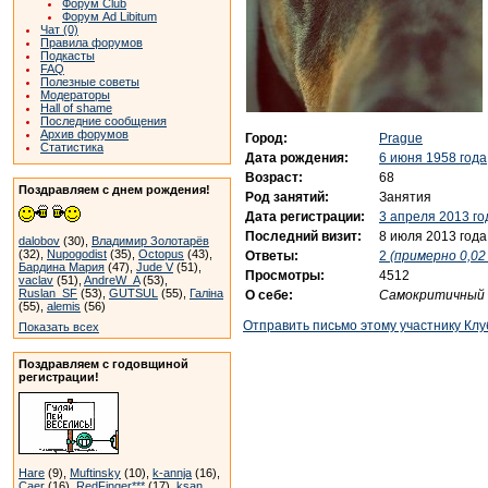
Форум Club
Форум Ad Libitum
Чат (0)
Правила форумов
Подкасты
FAQ
Полезные советы
Модераторы
Hall of shame
Последние сообщения
Архив форумов
Город:
Prague
Статистика
Дата рождения:
6 июня 1958 года
Возраст:
68
Поздравляем с днем рождения!
Род занятий:
Занятия
Дата регистрации:
3 апреля 2013 го
Последний визит:
8 июля 2013 года
dalobov
(30),
Владимир Золотарёв
(32),
Nupogodist
(35),
Octopus
(43),
Ответы:
2
(примерно 0,02 
Бардина Мария
(47),
Jude V
(51),
Просмотры:
4512
vaclav
(51),
AndreW_A
(53),
Ruslan_SF
(53),
GUTSUL
(55),
Галіна
О себе:
Самокритичный 
(55),
alemis
(56)
Отправить письмо этому участнику Клу
Показать всех
Поздравляем с годовщиной
регистрации!
Hare
(9),
Muftinsky
(10),
k-annja
(16),
Caer
(16),
RedFinger***
(17),
ksan