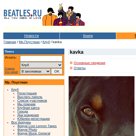
Новости
Книги
Главная
/
Мр.Поустман
/
Клуб
/ kavka
kavka
Поиск
Искать:
Основные сведения
Ответы
Советы
Vox populi
Мр. Поустман
Клуб
Регистрация
Выслать пароль
Список участников
Мы помним
Клубная карта
Города
Дни рождения
Юбилеи регистрации
Все форумы
Форум Lost Lennon Tapes
Форум Photo
Форум Music General