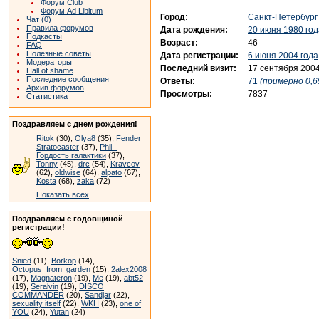
Форум Club
Форум Ad Libitum
Город:
Санкт-Петербург
Чат (0)
Правила форумов
Дата рождения:
20 июня 1980 год
Подкасты
Возраст:
46
FAQ
Полезные советы
Дата регистрации:
6 июня 2004 года
Модераторы
Последний визит:
17 сентября 2004
Hall of shame
Последние сообщения
Ответы:
71
(примерно 0,6
Архив форумов
Просмотры:
7837
Статистика
Поздравляем с днем рождения!
Ritok
(30),
Olya8
(35),
Fender
Stratocaster
(37),
Phil -
Гордость галактики
(37),
Tonny
(45),
drc
(54),
Kravcov
(62),
oldwise
(64),
alpato
(67),
Kosta
(68),
zaka
(72)
Показать всех
Поздравляем с годовщиной
регистрации!
Snied
(11),
Borkop
(14),
Octopus_from_garden
(15),
2alex2008
(17),
Magnateron
(19),
Me
(19),
abt52
(19),
Seralvin
(19),
DISCO
COMMANDER
(20),
Sandjar
(22),
sexuality itself
(22),
WKH
(23),
one of
YOU
(24),
Yutan
(24)