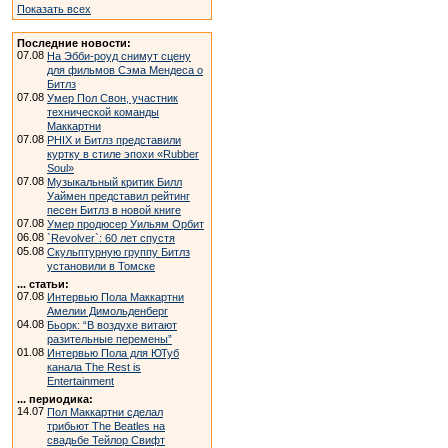
Показать всех
Последние новости:
07.08
На Эбби-роуд снимут сцену
для фильмов Сэма Мендеса о
Битлз
07.08
Умер Пол Свон, участник
технической команды
Маккартни
07.08
PHIX и Битлз представили
куртку в стиле эпохи «Rubber
Soul»
07.08
Музыкальный критик Билл
Уаймен представил рейтинг
песен Битлз в новой книге
07.08
Умер продюсер Уильям Орбит
06.08
`Revolver`: 60 лет спустя
05.08
Скульптурную группу Битлз
установили в Томске
... статьи:
07.08
Интервью Пола Маккартни
Амелии Димольденберг
04.08
Бьорк: “В воздухе витают
разительные перемены”
01.08
Интервью Пола для ЮТуб
канала The Rest is
Entertainment
... периодика:
14.07
Пол Маккартни сделал
трибьют The Beatles на
свадьбе Тейлор Свифт