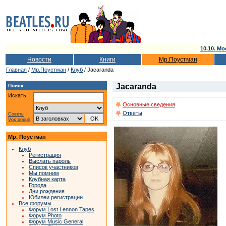
10.10. Мо
Новости
Книги
Мр.Поустман
Главная
/
Мр.Поустман
/
Клуб
/ Jacaranda
Jacaranda
Поиск
Искать:
Основные сведения
Ответы
Советы
Vox populi
Мр. Поустман
Клуб
Регистрация
Выслать пароль
Список участников
Мы помним
Клубная карта
Города
Дни рождения
Юбилеи регистрации
Все форумы
Форум Lost Lennon Tapes
Форум Photo
Форум Music General