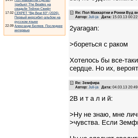
Пол Маккартни сделал
трибьют The Beatles на
свадьбе Тейлор Свифт
Re: Пол Маккартни и Ронни Вуд в
17.02
СЕКРЕТ "Big Beat 83" (2026).
Автор:
Juli-ja
Дата:
15.03.13 00:2
Первый мерсибит-альбом на
русском языке
22.09
Александр Беляев. Последнее
2yaragan:
интервью
>бореться с раком
Хотелось бы все-таки
сердце. Но их, вероят
Re: Земфира
Автор:
Juli-ja
Дата:
04.03.13 20:4
2В и т а л и й:
>Ну не знаю, мне ли
>чувства. Если Земфи