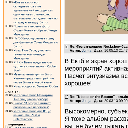
08.08
«Вот из каких нот
складывается этот
удивительный аккорд»: как
один человек с помощью
математики разгадал главную
гитарную загадку Битлз
08.08
Появились первые фото
Сирши Ронан в образе Линды
Маккартни
07.08
На Эбби-роуд снимут сцену
для фильмов Сэма Мендеса о
Re: Фильм-концерт Rockshow буде
Битлз
07.08
Автор:
Juli-ja
Дата:
16.05.13 21:4
Умер Пол Свон, участник
технической команды
Маккартни
В Ектб и экран хорош
07.08
PHIX и Битлз представили
куртку в стиле эпохи «Rubber
мероприятий активна
Soul»
Насчет энтузиазма вс
07.08
Музыкальный критик Билл
Уаймен представил рейтинг
хорошее!
песен Битлз в новой книге
07.08
Умер продюсер Уильям Орбит
... статьи:
07.08
Интервью Пола Маккартни
Re: "Kisses on the Bottom" - аль
Амелии Димольденберг
Автор:
Juli-ja
Дата:
20.03.13 09:0
04.08
Бьорк: “В воздухе витают
разительные перемены”
Высокомерно, субъект
01.08
Интервью Пола для ЮТуб
канала The Rest is
Я тоже альбом расхва
Entertainment
вы, не будем тыкать 
... периодика:
14.07