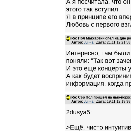
А я посчитала, что о
этого так вступил.
Я в принципе его впе
Любовь с первого взг
Re: Пол Маккартни спел на дне 
Автор:
Juli-ja
Дата:
21.11.12 21:5
Интересно, там были 
поняли: "Так вот зач
И это еще концерты у
А как будет восприн
информация, когда п
Re: Сэр Пол пришел на нью-йорк
Автор:
Juli-ja
Дата:
19.11.12 19:3
2dusya5:
>Ещё, чисто интуитив