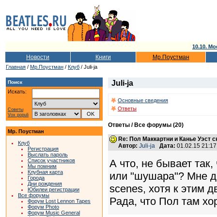
10.10. Мо
Новости
Книги
Мр.Поустман
Главная
/
Мр.Поустман
/
Клуб
/ Juli-ja
Juli-ja
Поиск
Искать:
Основные сведения
Ответы
Советы
Vox populi
Ответы / Все форумы (20)
Мр. Поустман
Re: Пол Маккартни и Канье Уэст 
Клуб
Автор:
Juli-ja
Дата:
01.02.15 21:1
Регистрация
Выслать пароль
А что, не бывает так,
Список участников
Мы помним
Клубная карта
или "шушара"? Мне до
Города
Дни рождения
scenes, хотя к этим 
Юбилеи регистрации
Все форумы
Рада, что Пол там хо
Форум Lost Lennon Tapes
Форум Photo
Форум Music General