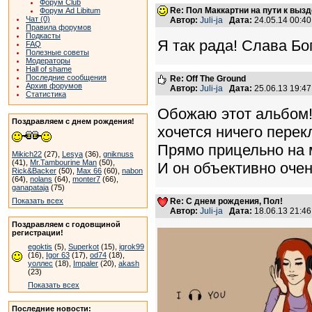
Форум Club
Re: Пол Маккартни на пути к вы
Форум Ad Libitum
Чат (0)
Автор:
Juli-ja
Дата:
24.05.14 00:4
Правила форумов
Подкасты
Я так рада! Слава Бог
FAQ
Полезные советы
Модераторы
Hall of shame
Последние сообщения
Re: Off The Ground
Архив форумов
Автор:
Juli-ja
Дата:
25.06.13 19:4
Статистика
Обожаю этот альбом!
Поздравляем с днем рождения!
хочется ничего перек
Прямо прицельно на 
Mikich22
(27),
Lesya
(36),
gniknuss
(41),
Mr.Tambourine Man
(50),
И он объективно очен
Rick&Backer
(50),
Max 66
(60),
nabon
(64),
nolans
(64),
monter7
(66),
ganapataja
(75)
Re: С днем рождения, Пол!
Показать всех
Автор:
Juli-ja
Дата:
18.06.13 21:4
Поздравляем с годовщиной
регистрации!
egoktis
(5),
Superkot
(15),
igrok99
(16),
Igor 63
(17),
od74
(18),
уоллес
(18),
Impaler
(20),
akash
(23)
Показать всех
Последние новости: