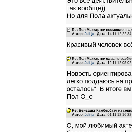
Это всё действительн
так вообще))
Но для Пола актуальн
Re: Пол Маккартни посмеялся на
Автор:
Juli-ja
Дата:
14.11.12 22:3
Красивый человек всё
Re: Пол Маккартни едва не разби
Автор:
Juli-ja
Дата:
12.11.12 05:0
Новость ориентирован
легко поддаюсь на пр
осталось". В итоге в
Пол О_о
Re: Бенедикт Камбербатч из сер
Автор:
Juli-ja
Дата:
01.11.12 16:2
О, мой любимый актер