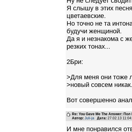
Ну не следует сводит
Я слышу в этих песн
цветаевские.
Но точно не та интон
будучи женщиной.
Да я и незнакома с 
резких тонах...
2Бри:
>Для меня они тоже л
>новый совсем никак
Вот совершенно анал
Re: You Gave Me The Answer: Пол
Автор:
Juli-ja
Дата:
27.02.13 11:0
И мне понравился отв