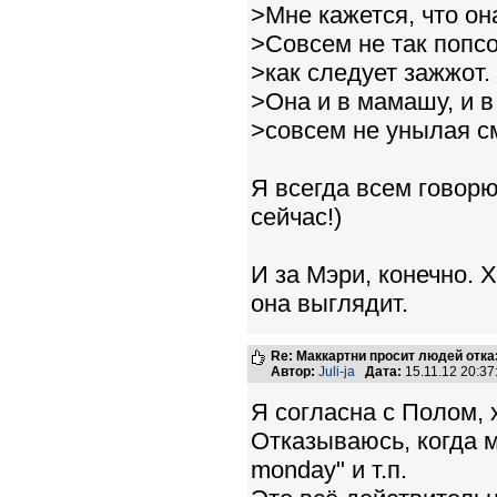
>Мне кажется, что она
>Совсем не так попсо
>как следует зажжот.
>Она и в мамашу, и в
>совсем не унылая с
Я всегда всем говорю
сейчас!)
И за Мэри, конечно. 
она выглядит.
Re: Маккартни просит людей отка
Автор:
Juli-ja
Дата:
15.11.12 20:3
Я согласна с Полом, 
Отказываюсь, когда мо
monday" и т.п.