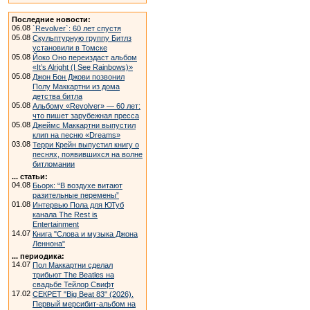
Последние новости:
06.08
`Revolver`: 60 лет спустя
05.08
Скульптурную группу Битлз
установили в Томске
05.08
Йоко Оно переиздаст альбом
«It’s Alright (I See Rainbows)»
05.08
Джон Бон Джови позвонил
Полу Маккартни из дома
детства битла
05.08
Альбому «Revolver» — 60 лет:
что пишет зарубежная пресса
05.08
Джеймс Маккартни выпустил
клип на песню «Dreams»
03.08
Терри Крейн выпустил книгу о
песнях, появившихся на волне
битломании
... статьи:
04.08
Бьорк: “В воздухе витают
разительные перемены”
01.08
Интервью Пола для ЮТуб
канала The Rest is
Entertainment
14.07
Книга "Слова и музыка Джона
Леннона"
... периодика:
14.07
Пол Маккартни сделал
трибьют The Beatles на
свадьбе Тейлор Свифт
17.02
СЕКРЕТ "Big Beat 83" (2026).
Первый мерсибит-альбом на