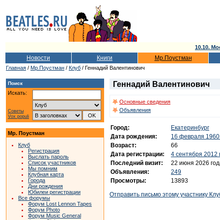
10.10. Мо
Новости
Книги
Мр.Поустман
Главная
/
Мр.Поустман
/
Клуб
/ Геннадий Валентинович
Геннадий Валентинович
Поиск
Искать:
Основные сведения
Объявления
Советы
Vox populi
Город:
Екатеринбург
Мр. Поустман
Дата рождения:
16 февраля 1960
Возраст:
66
Клуб
Регистрация
Дата регистрации:
4 сентября 2012 
Выслать пароль
Последний визит:
22 июня 2026 год
Список участников
Мы помним
Объявления:
249
Клубная карта
Просмотры:
13893
Города
Дни рождения
Юбилеи регистрации
Отправить письмо этому участнику Клу
Все форумы
Форум Lost Lennon Tapes
Форум Photo
Форум Music General