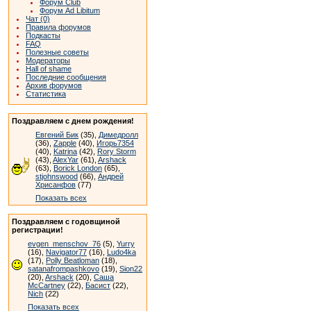
Форум Club
Форум Ad Libitum
Чат (0)
Правила форумов
Подкасты
FAQ
Полезные советы
Модераторы
Hall of shame
Последние сообщения
Архив форумов
Статистика
Поздравляем с днем рождения!
Евгений Бик
(35),
Димедролл
(36),
Zapple
(40),
Игорь7354
(40),
Katrina
(42),
Rory Storm
(43),
AlexYar
(61),
Arshack
(63),
Borick London
(65),
stjohnswood
(66),
Андрей
Хрисанфов
(77)
Показать всех
Поздравляем с годовщиной
регистрации!
evgen_menschov_76
(5),
Yurry
(16),
Navigator77
(16),
Ludo4ka
(17),
Polly Beatloman
(18),
satanafrompashkovo
(19),
Sion22
(20),
Arshack
(20),
Саша
McCartney
(22),
Басист
(22),
Nich
(22)
Показать всех