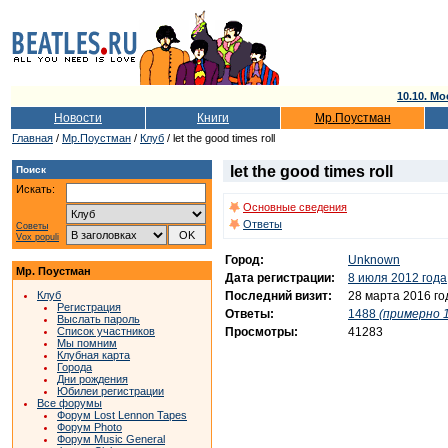
10.10. Мо
Новости
Книги
Мр.Поустман
Главная
/
Мр.Поустман
/
Клуб
/ let the good times roll
let the good times roll
Поиск
Искать:
Основные сведения
Ответы
Советы
Vox populi
Город:
Unknown
Мр. Поустман
Дата регистрации:
8 июля 2012 года
Последний визит:
28 марта 2016 го
Клуб
Регистрация
Ответы:
1488
(примерно 1
Выслать пароль
Просмотры:
41283
Список участников
Мы помним
Клубная карта
Города
Дни рождения
Юбилеи регистрации
Все форумы
Форум Lost Lennon Tapes
Форум Photo
Форум Music General