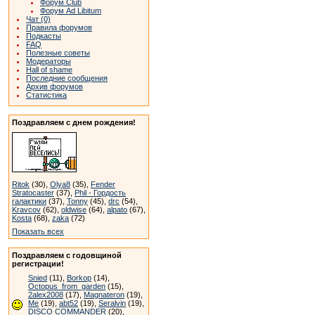
Форум Club
Форум Ad Libitum
Чат (0)
Правила форумов
Подкасты
FAQ
Полезные советы
Модераторы
Hall of shame
Последние сообщения
Архив форумов
Статистика
Поздравляем с днем рождения!
Ritok
(30),
Olya8
(35),
Fender
Stratocaster
(37),
Phil - Гордость
галактики
(37),
Tonny
(45),
drc
(54),
Kravcov
(62),
oldwise
(64),
alpato
(67),
Kosta
(68),
zaka
(72)
Показать всех
Поздравляем с годовщиной
регистрации!
Snied
(11),
Borkop
(14),
Octopus_from_garden
(15),
2alex2008
(17),
Magnateron
(19),
Me
(19),
abt52
(19),
Seralvin
(19),
DISCO COMMANDER
(20),