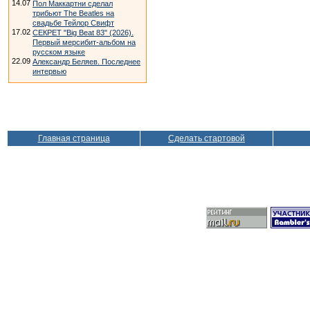
14.07
Пол Маккартни сделал
трибьют The Beatles на
свадьбе Тейлор Свифт
17.02
СЕКРЕТ "Big Beat 83" (2026).
Первый мерсибит-альбом на
русском языке
22.09
Александр Беляев. Последнее
интервью
Главная страница
Сделать стартовой