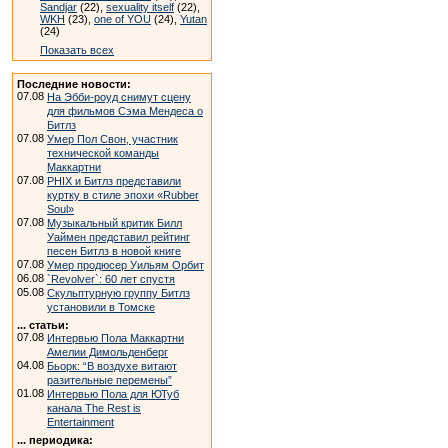
Sandjar
(22),
sexuality itself
(22),
WKH
(23),
one of YOU
(24),
Yutan
(24)
Показать всех
Последние новости:
07.08
На Эбби-роуд снимут сцену
для фильмов Сэма Мендеса о
Битлз
07.08
Умер Пол Свон, участник
технической команды
Маккартни
07.08
PHIX и Битлз представили
куртку в стиле эпохи «Rubber
Soul»
07.08
Музыкальный критик Билл
Уаймен представил рейтинг
песен Битлз в новой книге
07.08
Умер продюсер Уильям Орбит
06.08
`Revolver`: 60 лет спустя
05.08
Скульптурную группу Битлз
установили в Томске
... статьи:
07.08
Интервью Пола Маккартни
Амелии Димольденберг
04.08
Бьорк: “В воздухе витают
разительные перемены”
01.08
Интервью Пола для ЮТуб
канала The Rest is
Entertainment
... периодика: