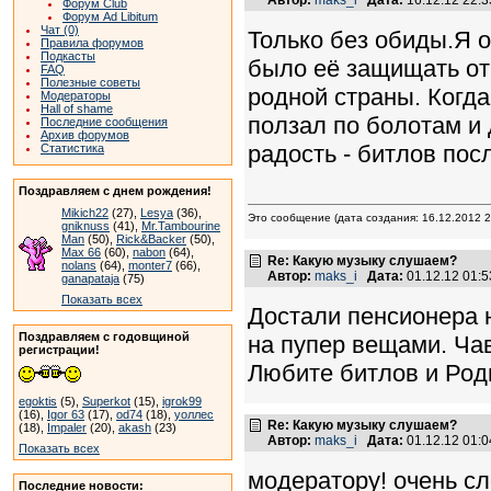
Форум Club
Форум Ad Libitum
Чат (0)
Только без обиды.Я о
Правила форумов
Подкасты
было её защищать от
FAQ
Полезные советы
родной страны. Когда
Модераторы
Hall of shame
ползал по болотам и
Последние сообщения
Архив форумов
радость - битлов пос
Статистика
Поздравляем с днем рождения!
Mikich22
(27),
Lesya
(36),
Это сообщение (дата создания: 16.12.2012
gniknuss
(41),
Mr.Tambourine
Man
(50),
Rick&Backer
(50),
Max 66
(60),
nabon
(64),
Re: Какую музыку слушаем?
nolans
(64),
monter7
(66),
Автор:
maks_i
Дата:
01.12.12 01:
ganapataja
(75)
Показать всех
Достали пенсионера 
Поздравляем с годовщиной
на пупер вещами. Чав
регистрации!
Любите битлов и Роди
egoktis
(5),
Superkot
(15),
igrok99
(16),
Igor 63
(17),
od74
(18),
уоллес
Re: Какую музыку слушаем?
(18),
Impaler
(20),
akash
(23)
Автор:
maks_i
Дата:
01.12.12 01:
Показать всех
модератору! очень сл
Последние новости: