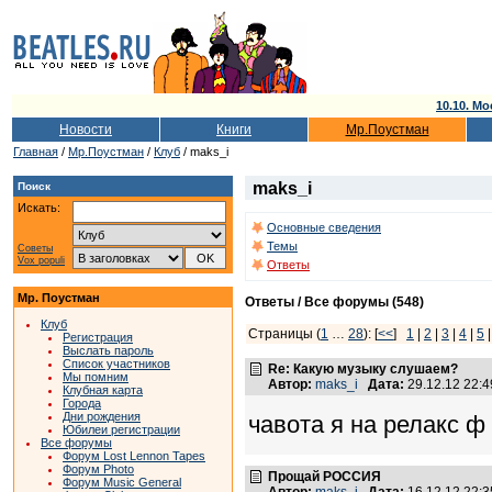
10.10. Мо
Новости
Книги
Мр.Поустман
Главная
/
Мр.Поустман
/
Клуб
/ maks_i
maks_i
Поиск
Искать:
Основные сведения
Темы
Советы
Vox populi
Ответы
Мр. Поустман
Ответы / Все форумы (548)
Клуб
Страницы (
1
…
28
): [
<<
]
1
|
2
|
3
|
4
|
5
Регистрация
Выслать пароль
Список участников
Re: Какую музыку слушаем?
Мы помним
Автор:
maks_i
Дата:
29.12.12 22:
Клубная карта
Города
Дни рождения
чавота я на релакс ф
Юбилеи регистрации
Все форумы
Форум Lost Lennon Tapes
Форум Photo
Прощай РОССИЯ
Форум Music General
Автор:
maks_i
Дата:
16.12.12 22: