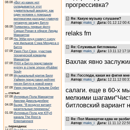
08.08
«Вот из каких нот
прогрессивка?
складывается этот
удивительный аккорд»: как
один человек с помощью
Re: Какую музыку слушаем?
математики разгадал главную
Автор:
maks_i
Дата:
01.12.12 00:
гитарную загадку Битлз
08.08
Появились первые фото
Сирши Ронан в образе Линды
relaks fm
Маккартни
07.08
На Эбби-роуд снимут сцену
для фильмов Сэма Мендеса о
Re: Служивые битломаны
Битлз
Автор:
maks_i
Дата:
13.11.12 17:
07.08
Умер Пол Свон, участник
технической команды
Маккартни
Вахлак явно заслужил
07.08
PHIX и Битлз представили
куртку в стиле эпохи «Rubber
Soul»
Re: Госсподи, какая же фигня мне
07.08
Музыкальный критик Билл
Автор:
maks_i
Дата:
12.11.12 00:
Уаймен представил рейтинг
песен Битлз в новой книге
07.08
Умер продюсер Уильям Орбит
салаги. еще в 60-х м
... статьи:
мелкими шагами"Чист
07.08
Интервью Пола Маккартни
Амелии Димольденберг
битловский вариант н
04.08
Бьорк: “В воздухе витают
разительные перемены”
01.08
Интервью Пола для ЮТуб
канала The Rest is
Re: Пол Маккартни едва не разби
Entertainment
Автор:
maks_i
Дата:
11.11.12 22:
... периодика:
14.07