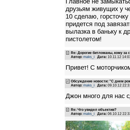
Главное не замыкатьс
друзьям живущих у че
10 сделаю, горсточку
придется под завяза
вылазка в баньку к д
пистолетом!
Re: Дорогие битломаны, кому за с
Автор:
maks_i
Дата:
10.11.12 14:
Привет! С моторчиком
Обсуждение новости: "С днем ро
Автор:
maks_i
Дата:
09.10.12 22:
Джон много для нас с
Re: Что увидел объектив?
Автор:
maks_i
Дата:
06.10.12 22: