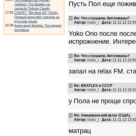
Пол Маккартни сделал
Пусть Пол еще поживе
трибьют The Beatles на
свадьбе Тейлор Свифт
17.02
СЕКРЕТ "Big Beat 83" (2026).
Первый мерсибит-альбом на
Re: Что слушаем, битломаны?
русском языке
Автор:
maks_i
Дата:
11.11.12 22:
22.09
Александр Беляев. Последнее
интервью
Yoko Ono после после
испрожнение. Интерес
Re: Что слушаем, битломаны?
Автор:
maks_i
Дата:
11.11.12 22:
запал на relax FM. с
Re: BEATLES в СССР
Автор:
maks_i
Дата:
11.11.12 22:
у Пола не проще спр
Re: Американский флаг (США).
Автор:
maks_i
Дата:
11.11.12 22:
матрац