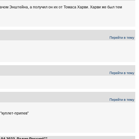
чом Энштейна, а получил он их от Томаса Харви. Харви же был тем
Перейти в тему
Перейти в тему
Перейти в тему
"куплет-припев"
.04.2023, Радио России)""