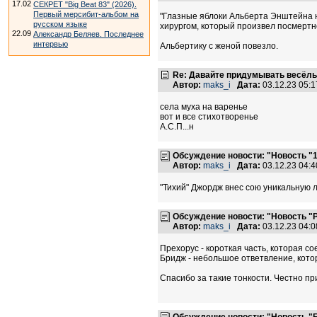
17.02
СЕКРЕТ "Big Beat 83" (2026).
Первый мерсибит-альбом на
"Глазные яблоки Альберта Энштейна н
русском языке
хирургом, который произвел посмертно
22.09
Александр Беляев. Последнее
интервью
Альбертику с женой повезло.
Re: Давайте придумывать весёлы
Автор:
maks_i
Дата:
03.12.23 05:
села муха на варенье
вот и все стихотворенье
А.С.П...н
Обсуждение новости: "Новость "
Автор:
maks_i
Дата:
03.12.23 04:
"Тихий" Джордж внес сою уникальную л
Обсуждение новости: "Новость "
Автор:
maks_i
Дата:
03.12.23 04:
Прехорус - короткая часть, которая со
Бридж - небольшое ответвление, кото
Спасибо за такие тонкости. Честно при
Обсуждение новости: "Новость "Би