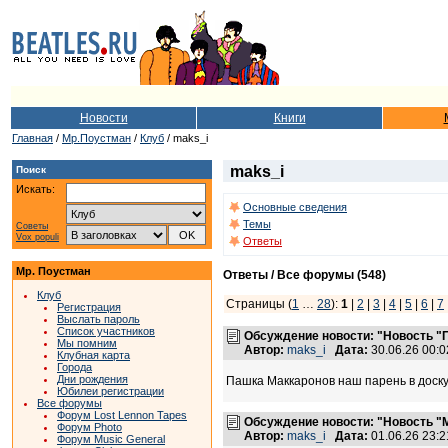
Новости
Книги
Главная
/
Мр.Поустман
/
Клуб
/ maks_i
maks_i
Поиск
Искать:
Основные сведения
Темы
Советы
Vox populi
Ответы
Мр. Поустман
Ответы / Все форумы (548)
Клуб
Страницы (
1
…
28
):
1
|
2
|
3
|
4
|
5
|
6
|
7
Регистрация
Выслать пароль
Список участников
Обсуждение новости: "Новость "
Мы помним
Автор:
maks_i
Дата:
30.06.26 00:
Клубная карта
Города
Дни рождения
Пашка Маккаронов наш парень в доску! 
Юбилеи регистрации
Все форумы
Форум Lost Lennon Tapes
Обсуждение новости: "Новость "
Форум Photo
Автор:
maks_i
Дата:
01.06.26 23:
Форум Music General