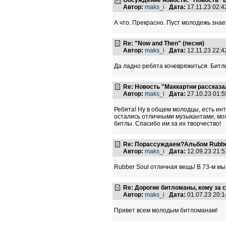
Автор:
maks_i
Дата:
17.11.23 02:
А что. Прекрасно. Пуст молодежь зна
Re: "Now and Then" (песня)
Автор:
maks_i
Дата:
12.11.23 22:
Да ладно ребята кочевряжиться. Битл
Re: Новость "Маккартни рассказа
Автор:
maks_i
Дата:
27.10.23 01:
Ребята! Ну в общем молодцы, есть инт
остались отличными музыкантами, мож
битлы. Спасибо им за их творчество!
Re: Порассуждаем?Альбом Rubbe
Автор:
maks_i
Дата:
12.09.23 21:
Rubber Soul отличная вещь! В 73-м мы
Re: Дорогие битломаны, кому за с
Автор:
maks_i
Дата:
01.07.23 20:
Привет всем молодым битломанам!