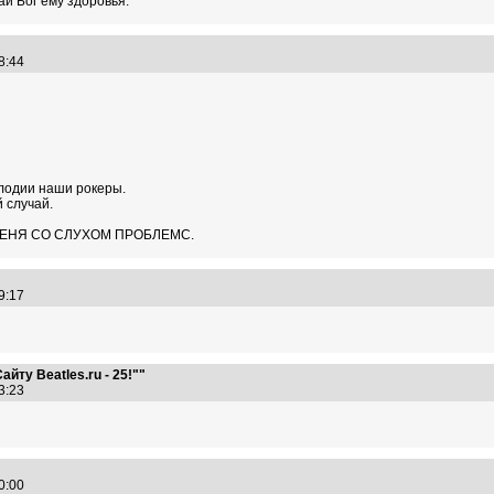
ай Бог ему здоровья.
28:44
лодии наши рокеры.
 случай.
 МЕНЯ СО СЛУХОМ ПРОБЛЕМС.
09:17
йту Beatles.ru - 25!""
53:23
20:00