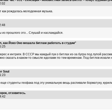
42:02
ет как рождалась молодежная музыка.
42:48
ы из прошлого это... Слушай и наслаждайся.
л, как Йоко Оно мешала битлам работать в студии"
55:25
ерес и интриги. В СССР мы каждый пук о битлах из-за бугра под лупой рассмат
но сказать в каком-то смысле идолами по тем временам. Под битлов искали н
r Soul
51:23
 еще студенты геофака под эту уникальную вещь распивали борматуху, курили
орок, отзовитесь.
14:42