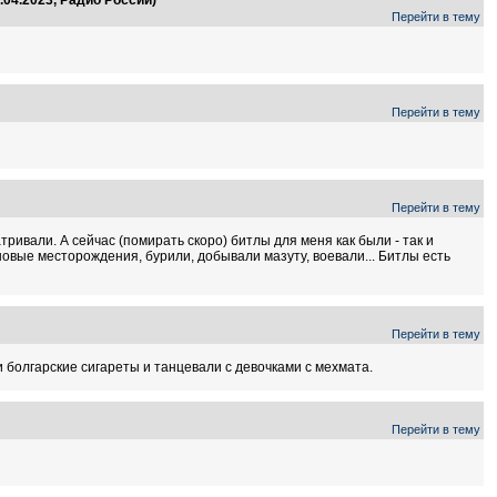
Перейти в тему
Перейти в тему
Перейти в тему
ривали. А сейчас (помирать скоро) битлы для меня как были - так и
овые месторождения, бурили, добывали мазуту, воевали... Битлы есть
Перейти в тему
 болгарские сигареты и танцевали с девочками с мехмата.
Перейти в тему