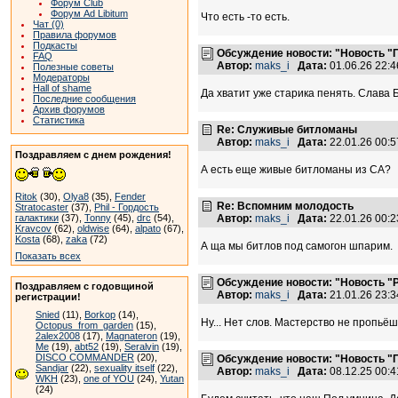
Форум Club
Форум Ad Libitum
Что есть -то есть.
Чат (0)
Правила форумов
Подкасты
Обсуждение новости: "Новость "
FAQ
Автор:
maks_i
Дата:
01.06.26 22:
Полезные советы
Модераторы
Hall of shame
Да хватит уже старика пенять. Слава Б
Последние сообщения
Архив форумов
Статистика
Re: Служивые битломаны
Автор:
maks_i
Дата:
22.01.26 00:
Поздравляем с днем рождения!
А есть еще живые битломаны из СА?
Ritok
(30),
Olya8
(35),
Fender
Re: Вспомним молодость
Stratocaster
(37),
Phil - Гордость
Автор:
maks_i
Дата:
22.01.26 00:
галактики
(37),
Tonny
(45),
drc
(54),
Kravcov
(62),
oldwise
(64),
alpato
(67),
Kosta
(68),
zaka
(72)
А ща мы битлов под самогон шпарим.
Показать всех
Обсуждение новости: "Новость "P
Поздравляем с годовщиной
Автор:
maks_i
Дата:
21.01.26 23:
регистрации!
Snied
(11),
Borkop
(14),
Ну... Нет слов. Мастерство не пропьёш
Octopus_from_garden
(15),
2alex2008
(17),
Magnateron
(19),
Me
(19),
abt52
(19),
Seralvin
(19),
DISCO COMMANDER
(20),
Обсуждение новости: "Новость "П
Sandjar
(22),
sexuality itself
(22),
Автор:
maks_i
Дата:
08.12.25 00:
WKH
(23),
one of YOU
(24),
Yutan
(24)