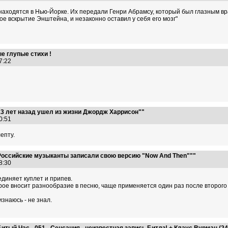
аходятся в Нью-Йорке. Их передали Генри Абрамсу, который был глазным вра
е вскрытие Энштейна, и незаконно оставил у себя его мозг"
е глупые стихи !
17:22
13 лет назад ушел из жизни Джордж Харрисон""
40:51
епту.
Российские музыканты записали свою версию "Now And Then"""
08:30
единяет куплет и припев.
рое вносит разнообразие в песню, чаще применяется один раз после второго 
знаюсь - не знал.
тый Час - 051 - Сенсация - неизвестная запись Битлз! + Клаус Вурман (24