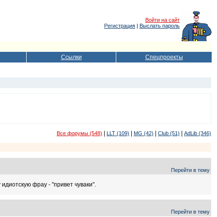
Войти на сайт
Регистрация
|
Выслать пароль
Ссылки
Спецпроекты
|
|
|
|
Все форумы (548)
LLT (109)
MG (42)
Club (51)
AdLib (346)
Перейти в тему
 идиотскую фрау - "привет чуваки".
Перейти в тему