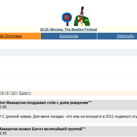
10.10. Москва. The Beatles Festival
Мр.Поустман
Барахолка
Оффлайн
|
8
|
9
|
10
|
Еще>>
Пол Маккартни поздравил себя с днём рождения""
02:40
С днюхой чувака. Для меня загадка - кто ему на концерте в 2011 подкинул эту
Маккартни назвал Битлз величайшей группой""
21:45