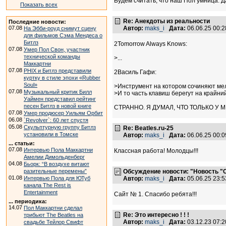
Будем считать, что наш Пол умница. Д
Показать всех
Re: Анекдоты из реальности
Последние новости:
Автор:
maks_i
Дата:
06.06.25 00:
07.08
На Эбби-роуд снимут сцену
для фильмов Сэма Мендеса о
Битлз
2Tomorrow Always Knows:
07.08
Умер Пол Свон, участник
технической команды
>...
Маккартни
07.08
PHIX и Битлз представили
2Василь Гафи:
куртку в стиле эпохи «Rubber
Soul»
>Инструмент на котором сочиняют ме
07.08
Музыкальный критик Билл
>И то часть клавиш берегут на крайний
Уаймен представил рейтинг
песен Битлз в новой книге
СТРАННО. Я ДУМАЛ, ЧТО ТОЛЬКО У
07.08
Умер продюсер Уильям Орбит
06.08
`Revolver`: 60 лет спустя
05.08
Скульптурную группу Битлз
Re: Beatles.ru-25
установили в Томске
Автор:
maks_i
Дата:
06.06.25 00:
... статьи:
07.08
Интервью Пола Маккартни
Классная работа! Молодцы!!!
Амелии Димольденберг
04.08
Бьорк: “В воздухе витают
Обсуждение новости: "Новость "Са
разительные перемены”
01.08
Автор:
maks_i
Дата:
05.06.25 23:
Интервью Пола для ЮТуб
канала The Rest is
Entertainment
Сайт № 1. Спасибо ребята!!!
... периодика:
14.07
Пол Маккартни сделал
Re: Это интересно ! ! !
трибьют The Beatles на
Автор:
maks_i
Дата:
03.12.23 07:
свадьбе Тейлор Свифт