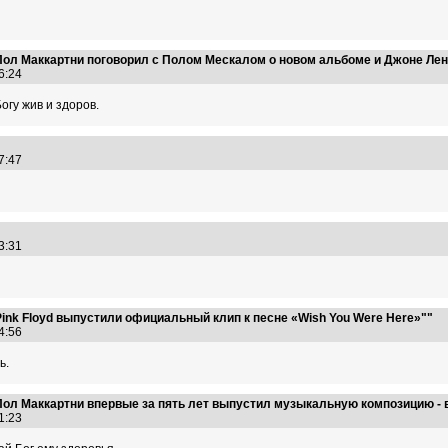
Пол Маккартни поговорил с Полом Мескалом о новом альбоме и Джоне Ле
46:24
огу жив и здоров.
57:47
23:31
ink Floyd выпустили официальный клип к песне «Wish You Were Here»""
34:56
ь.
ол Маккартни впервые за пять лет выпустил музыкальную композицию - в
41:23