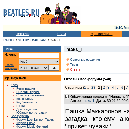
10.10. Мо
Новости
Книги
Мр.Поустман
Главная
/
Мр.Поустман
/
Клуб
/ maks_i
maks_i
Поиск
Искать:
Основные сведения
Темы
Советы
Vox populi
Ответы
Мр. Поустман
Ответы / Все форумы (548)
Клуб
Страницы (
1
…
28
):
1
|
2
|
3
|
4
|
5
|
6
|
7
Регистрация
Выслать пароль
Список участников
Обсуждение новости: "Новость "
Мы помним
Автор:
maks_i
Дата:
30.06.26 00:
Клубная карта
Города
Дни рождения
Пашка Маккаронов на
Юбилеи регистрации
Все форумы
загадка - кто ему на 
Форум Lost Lennon Tapes
Форум Photo
"привет чуваки".
Форум Music General