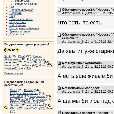
Форум Club
Форум Ad Libitum
Чат (0)
Обсуждение новости: "Новость "
Правила форумов
Автор:
maks_i
Дата:
01.06.26 23:
Подкасты
FAQ
Полезные советы
Что есть -то есть.
Модераторы
Hall of shame
Последние сообщения
Архив форумов
Обсуждение новости: "Новость "
Статистика
Ленноне""
Автор:
maks_i
Дата:
01.06.26 22:
Поздравляем с днем рождения!
Да хватит уже старик
Ritok
(30),
Olya8
(35),
Fender
Stratocaster
(37),
Phil - Гордость
галактики
(37),
Tonny
(45),
drc
(54),
Re: Служивые битломаны
Kravcov
(62),
oldwise
(64),
alpato
(67),
Автор:
maks_i
Дата:
22.01.26 00:
Kosta
(68),
zaka
(72)
Показать всех
А есть еще живые би
Поздравляем с годовщиной
регистрации!
Re: Вспомним молодость
Snied
(11),
Borkop
(14),
Автор:
maks_i
Дата:
22.01.26 00:
Octopus_from_garden
(15),
2alex2008
(17),
Magnateron
(19),
А ща мы битлов под 
Me
(19),
abt52
(19),
Seralvin
(19),
DISCO COMMANDER
(20),
Sandjar
(22),
sexuality itself
(22),
WKH
(23),
one of YOU
(24),
Yutan
(24)
Обсуждение новости: "Новость "P