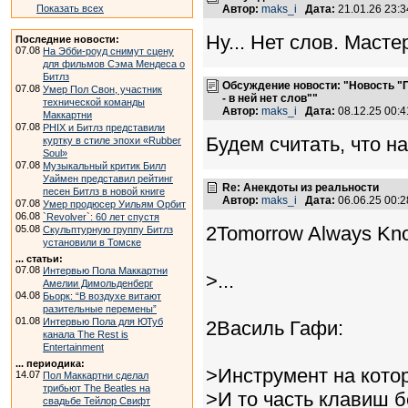
Автор:
maks_i
Дата:
21.01.26 23:
Показать всех
Ну... Нет слов. Маст
Последние новости:
07.08
На Эбби-роуд снимут сцену
для фильмов Сэма Мендеса о
Битлз
Обсуждение новости: "Новость "
07.08
Умер Пол Свон, участник
- в ней нет слов""
технической команды
Автор:
maks_i
Дата:
08.12.25 00:
Маккартни
07.08
PHIX и Битлз представили
Будем считать, что н
куртку в стиле эпохи «Rubber
Soul»
07.08
Музыкальный критик Билл
Уаймен представил рейтинг
Re: Анекдоты из реальности
песен Битлз в новой книге
Автор:
maks_i
Дата:
06.06.25 00:
07.08
Умер продюсер Уильям Орбит
06.08
`Revolver`: 60 лет спустя
2Tomorrow Always Kn
05.08
Скульптурную группу Битлз
установили в Томске
... статьи:
07.08
Интервью Пола Маккартни
>...
Амелии Димольденберг
04.08
Бьорк: “В воздухе витают
разительные перемены”
01.08
Интервью Пола для ЮТуб
2Василь Гафи:
канала The Rest is
Entertainment
... периодика:
>Инструмент на кото
14.07
Пол Маккартни сделал
трибьют The Beatles на
>И то часть клавиш б
свадьбе Тейлор Свифт