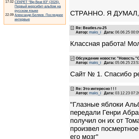
17.02
СЕКРЕТ "Big Beat 83" (2026).
Первый мерсибит-альбом на
русском языке
СТРАННО. Я ДУМАЛ
22.09
Александр Беляев. Последнее
интервью
Re: Beatles.ru-25
Автор:
maks_i
Дата:
06.06.25 00:
Классная работа! Мо
Обсуждение новости: "Новость "Са
Автор:
maks_i
Дата:
05.06.25 23:
Сайт № 1. Спасибо ре
Re: Это интересно ! ! !
Автор:
maks_i
Дата:
03.12.23 07:
"Глазные яблоки Аль
передали Генри Абра
получил он их от Том
произвел посмертное
его мозг"