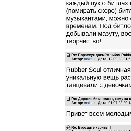
каждый пук о битлах 
(помирать скоро) бит
музыкантами, можно 
временам. Под битло
добывали мазуту, вое
творчество!
Re: Порассуждаем?Альбом Rubbe
Автор:
maks_i
Дата:
12.09.23 21:
Rubber Soul отличная
уникальную вещь рас
танцевали с девочка
Re: Дорогие битломаны, кому за с
Автор:
maks_i
Дата:
01.07.23 20:
Привет всем молоды
Re: Бросайте курить!!!