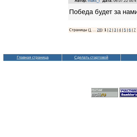
Автор:
maks_i
Дата:
06.07.22 00:
Победа будет за нами
Страницы (
1
…
28
):
1
|
2
|
3
|
4
|
5
|
6
|
7
Главная страница
Сделать стартовой