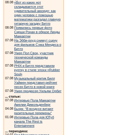
08.08
«Вот из каких нот
складывается этот
удивительный аккорд»: как
один человек с помощью
математики разгадал главную
гитарную загадку Битлз
08.08
Появились первые фото
Сирши Ронан в образе Линды
Маккартни
07.08
На Эбби-роуд снимут сцену
для фильмов Сэма Мендеса о
Битлз
07.08
Умер Пол Свон, участник
технической команды
Маккартни
07.08
PHIX и Битлз представили
куртку в стиле эпохи «Rubber
Soul»
07.08
Музыкальный критик Билл
Уаймен представил рейтинг
песен Битлз в новой книге
07.08
Умер продюсер Уильям Орбит
... статьи:
07.08
Интервью Пола Маккартни
Амелии Димольденберг
04.08
Бьорк: “В воздухе витают
разительные перемены”
01.08
Интервью Пола для ЮТуб
канала The Rest is
Entertainment
... периодика:
14.07