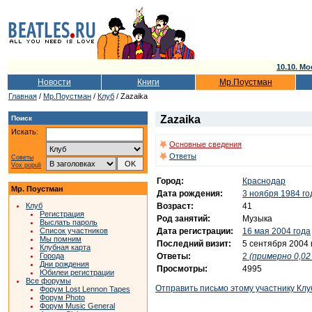
10.10. Мо
Новости
Книги
Мр.Поустман
Главная
/
Мр.Поустман
/
Клуб
/ Zazaika
Zazaika
Поиск
Искать:
Основные сведения
Ответы
Советы
Vox populi
Город:
Краснодар
Мр. Поустман
Дата рождения:
3 ноября 1984 го
Возраст:
41
Клуб
Регистрация
Род занятий:
Музыка
Выслать пароль
Дата регистрации:
16 мая 2004 года
Список участников
Мы помним
Последний визит:
5 сентября 2004 
Клубная карта
Ответы:
2
(примерно 0,02 
Города
Дни рождения
Просмотры:
4995
Юбилеи регистрации
Все форумы
Отправить письмо этому участнику Клу
Форум Lost Lennon Tapes
Форум Photo
Форум Music General