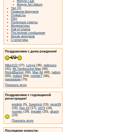
Форум Club
Форум Ad Libitum
Чат (0)
Правила форумов
Подкасты
FAQ
Полезные советы
Модераторы
Hall of shame
Последние сообщения
Архив форумов
Статистика
Поздравляем с днем рождения!
Mikich22
(27),
Lesya
(36),
gniknuss
(41),
Mr.Tambourine Man
(50),
Rick&Backer
(50),
Max 66
(60),
nabon
(64),
nolans
(64),
monter7
(66),
ganapataja
(75)
Показать всех
Поздравляем с годовщиной
регистрации!
egoktis
(5),
Superkot
(15),
igrok99
(16),
Igor 63
(17),
od74
(18),
уоллес
(18),
Impaler
(20),
akash
(23)
Показать всех
Последние новости: