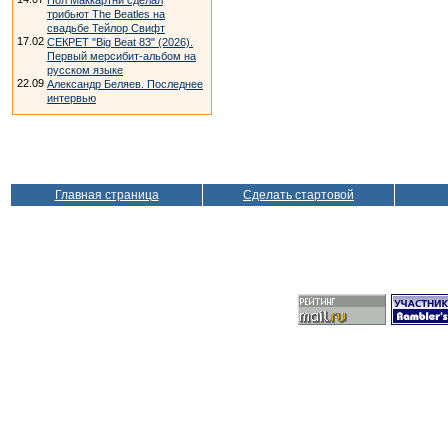
Пол Маккартни сделал
трибьют The Beatles на
свадьбе Тейлор Свифт
17.02
СЕКРЕТ "Big Beat 83" (2026).
Первый мерсибит-альбом на
русском языке
22.09
Александр Беляев. Последнее
интервью
Главная страница
Сделать стартовой